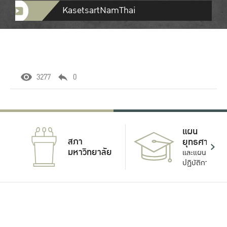
KasetsartNamThai
3277
0
แผน
สภา
ยุทธศาสตร์
มหาวิทยาลัย
และแผน
ปฏิบัติการ