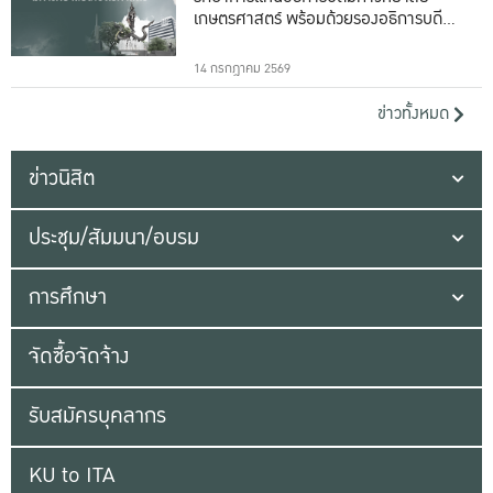
เกษตรศาสตร์ พร้อมด้วยรองอธิการบดีทั้ง
16 ท่าน
14 กรกฎาคม 2569
ข่าวทั้งหมด
ข่าวนิสิต
ประชุม/สัมมนา/อบรม
การศึกษา
จัดซื้อจัดจ้าง
รับสมัครบุคลากร
KU to ITA