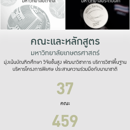
มหาวิทยาลัยดิจิทัล
มหาวิทยาลัยระดับโลก
เปลี่ยนแปลง และ
เพื่อทำงาน
ระบบสารสนเทศที่
คณะและหลักสูตร
มหาวิทยาลัยเกษตรศาสตร์
มุ่งเน้นบัณฑิตศึกษา วิจัยขั้นสูง พัฒนาวิชาการ บริการวิชาพื้นฐาน
บริหารโครงการพิเศษ ประสานความร่วมมือกับนานาชาติ
37
คณะ
459