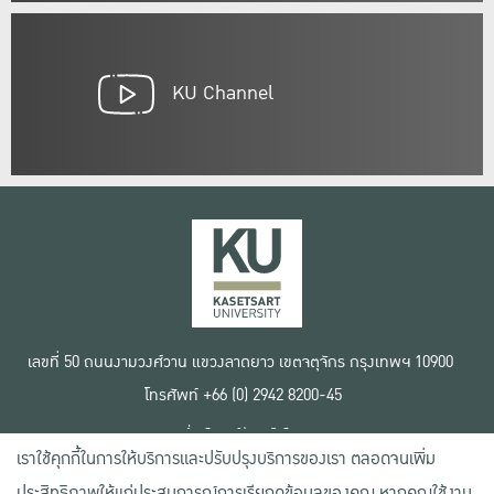
KU Channel
เลขที่ 50 ถนนงามวงศ์วาน แขวงลาดยาว เขตจตุจักร กรุงเทพฯ 10900
โทรศัพท์ +66 (0) 2942 8200-45
เงื่อนไขการใช้งานเว็บไซต์
เราใช้คุกกี้ในการให้บริการและปรับปรุงบริการของเรา ตลอดจนเพิ่ม
ข้อตกลงด้านสิทธิ์ใช้งาน
นโยบายความเป็นส่วนตัว
ประสิทธิภาพให้แก่ประสบการณ์การเรียกดูข้อมูลของคุณ หากคุณใช้งาน