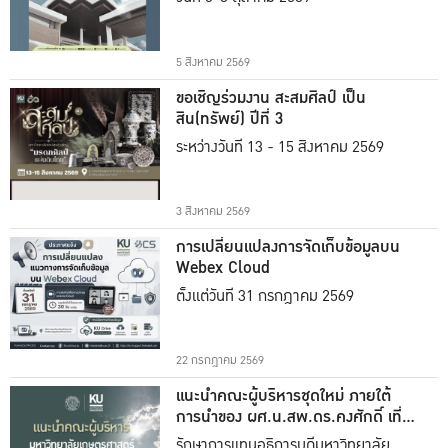
5 สิงหาคม 2569
ขอเชิญร่วมงาน สะสมศิลป์ เป็น
สิน(ทรัพย์) ปีที่ 3
ระหว่างวันที่ 13 - 15 สิงหาคม 2569
3 สิงหาคม 2569
การเปลี่ยนแปลงการจัดเก็บข้อมูลบน
Webex Cloud
ตั้งแต่วันที่ 31 กรกฎาคม 2569
22 กรกฎาคม 2569
แนะนำคณะผู้บริหารชุดใหม่ ภายใต้
การนำของ ผศ.น.สพ.ดร.คงศักดิ์ เที่ยง
ธรรม
รักษาการแทนอธิการบดีมหาวิทยาลัย