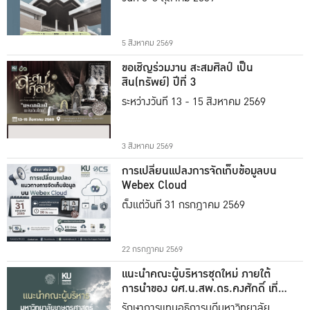
5 สิงหาคม 2569
ขอเชิญร่วมงาน สะสมศิลป์ เป็น
สิน(ทรัพย์) ปีที่ 3
ระหว่างวันที่ 13 - 15 สิงหาคม 2569
3 สิงหาคม 2569
การเปลี่ยนแปลงการจัดเก็บข้อมูลบน
Webex Cloud
ตั้งแต่วันที่ 31 กรกฎาคม 2569
22 กรกฎาคม 2569
แนะนำคณะผู้บริหารชุดใหม่ ภายใต้
การนำของ ผศ.น.สพ.ดร.คงศักดิ์ เที่ยง
ธรรม
รักษาการแทนอธิการบดีมหาวิทยาลัย