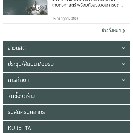
เกษตรศาสตร์ พร้อมด้วยรองอธิการบดีทั้ง
16 ท่าน
14 กรกฎาคม 2569
ข่าวทั้งหมด
ข่าวนิสิต
ประชุม/สัมมนา/อบรม
การศึกษา
จัดซื้อจัดจ้าง
รับสมัครบุคลากร
KU to ITA