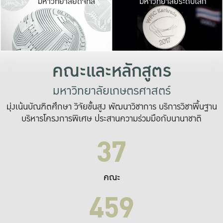
มหาวิทยาลัยดิจิทัล
มหาวิทยาลัยระดับโลก
เปลี่ยนแปลง และ
เพื่อทำงาน
ระบบสารสนเทศที่
คณะและหลักสูตร
มหาวิทยาลัยเกษตรศาสตร์
มุ่งเน้นบัณฑิตศึกษา วิจัยขั้นสูง พัฒนาวิชาการ บริการวิชาพื้นฐาน
บริหารโครงการพิเศษ ประสานความร่วมมือกับนานาชาติ
37
คณะ
459