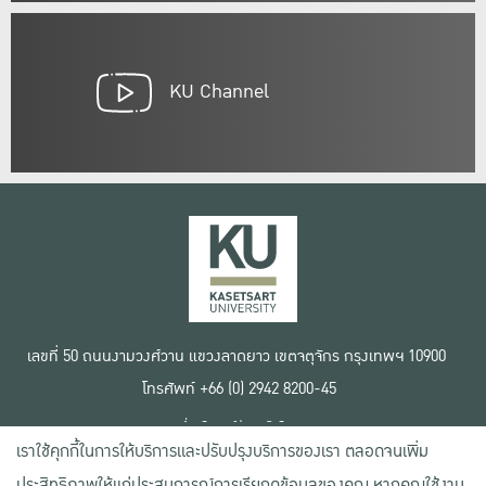
KU Channel
เลขที่ 50 ถนนงามวงศ์วาน แขวงลาดยาว เขตจตุจักร กรุงเทพฯ 10900
โทรศัพท์ +66 (0) 2942 8200-45
เงื่อนไขการใช้งานเว็บไซต์
เราใช้คุกกี้ในการให้บริการและปรับปรุงบริการของเรา ตลอดจนเพิ่ม
ข้อตกลงด้านสิทธิ์ใช้งาน
นโยบายความเป็นส่วนตัว
ประสิทธิภาพให้แก่ประสบการณ์การเรียกดูข้อมูลของคุณ หากคุณใช้งาน