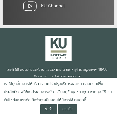
KU Channel
เลขที่ 50 ถนนงามวงศ์วาน แขวงลาดยาว เขตจตุจักร กรุงเทพฯ 10900
โทรศัพท์ +66 (0) 2942 8200-45
เราใช้คุกกี้ในการให้บริการและปรับปรุงบริการของเรา ตลอดจนเพิ่ม
เงื่อนไขการใช้งานเว็บไซต์
ประสิทธิภาพให้แก่ประสบการณ์การเรียกดูข้อมูลของคุณ หากคุณใช้งาน
ข้อตกลงด้านสิทธิ์ใช้งาน
นโยบายความเป็นส่วนตัว
เว็ปไซต์ของเราต่อ ถือว่าคุณยินยอมให้มีการใช้งานคุกกี้
สงวนลิขสิทธิ์ © 2020 มหาวิทยาลัยเกษตรศาสตร์
ตั้งค่า
ยอมรับ