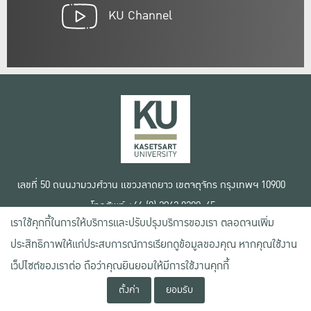
KU Channel
เลขที่ 50 ถนนงามวงศ์วาน แขวงลาดยาว เขตจตุจักร กรุงเทพฯ 10900
โทรศัพท์ +66 (0) 2942 8200-45
เราใช้คุกกี้ในการให้บริการและปรับปรุงบริการของเรา ตลอดจนเพิ่ม
เงื่อนไขการใช้งานเว็บไซต์
ประสิทธิภาพให้แก่ประสบการณ์การเรียกดูข้อมูลของคุณ หากคุณใช้งาน
ข้อตกลงด้านสิทธิ์ใช้งาน
นโยบายความเป็นส่วนตัว
เว็ปไซต์ของเราต่อ ถือว่าคุณยินยอมให้มีการใช้งานคุกกี้
สงวนลิขสิทธิ์ © 2020 มหาวิทยาลัยเกษตรศาสตร์
ตั้งค่า
ยอมรับ