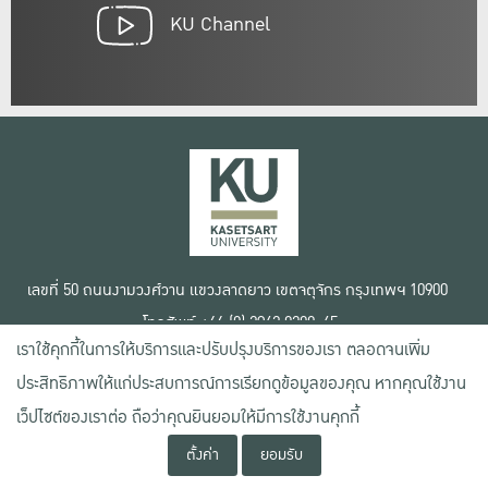
KU Channel
เลขที่ 50 ถนนงามวงศ์วาน แขวงลาดยาว เขตจตุจักร กรุงเทพฯ 10900
โทรศัพท์ +66 (0) 2942 8200-45
เราใช้คุกกี้ในการให้บริการและปรับปรุงบริการของเรา ตลอดจนเพิ่ม
เงื่อนไขการใช้งานเว็บไซต์
ประสิทธิภาพให้แก่ประสบการณ์การเรียกดูข้อมูลของคุณ หากคุณใช้งาน
ข้อตกลงด้านสิทธิ์ใช้งาน
นโยบายความเป็นส่วนตัว
เว็ปไซต์ของเราต่อ ถือว่าคุณยินยอมให้มีการใช้งานคุกกี้
สงวนลิขสิทธิ์ © 2020 มหาวิทยาลัยเกษตรศาสตร์
ตั้งค่า
ยอมรับ