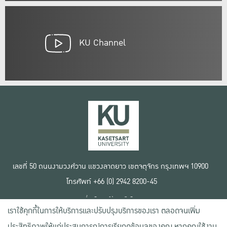
KU Channel
เลขที่ 50 ถนนงามวงศ์วาน แขวงลาดยาว เขตจตุจักร กรุงเทพฯ 10900
โทรศัพท์ +66 (0) 2942 8200-45
เงื่อนไขการใช้งานเว็บไซต์
เราใช้คุกกี้ในการให้บริการและปรับปรุงบริการของเรา ตลอดจนเพิ่ม
ข้อตกลงด้านสิทธิ์ใช้งาน
นโยบายความเป็นส่วนตัว
ประสิทธิภาพให้แก่ประสบการณ์การเรียกดูข้อมูลของคุณ หากคุณใช้งาน