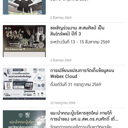
5 สิงหาคม 2569
ขอเชิญร่วมงาน สะสมศิลป์ เป็น
สิน(ทรัพย์) ปีที่ 3
ระหว่างวันที่ 13 - 15 สิงหาคม 2569
3 สิงหาคม 2569
การเปลี่ยนแปลงการจัดเก็บข้อมูลบน
Webex Cloud
ตั้งแต่วันที่ 31 กรกฎาคม 2569
22 กรกฎาคม 2569
แนะนำคณะผู้บริหารชุดใหม่ ภายใต้
การนำของ ผศ.น.สพ.ดร.คงศักดิ์ เที่ยง
ธรรม
รักษาการแทนอธิการบดีมหาวิทยาลัย