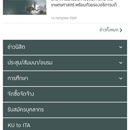
เกษตรศาสตร์ พร้อมด้วยรองอธิการบดีทั้ง
16 ท่าน
14 กรกฎาคม 2569
ข่าวทั้งหมด
ข่าวนิสิต
ประชุม/สัมมนา/อบรม
การศึกษา
จัดซื้อจัดจ้าง
รับสมัครบุคลากร
KU to ITA