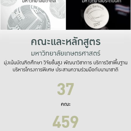
มหาวิทยาลัยดิจิทัล
มหาวิทยาลัยระดับโลก
เปลี่ยนแปลง และ
เพื่อทำงาน
ระบบสารสนเทศที่
คณะและหลักสูตร
มหาวิทยาลัยเกษตรศาสตร์
มุ่งเน้นบัณฑิตศึกษา วิจัยขั้นสูง พัฒนาวิชาการ บริการวิชาพื้นฐาน
บริหารโครงการพิเศษ ประสานความร่วมมือกับนานาชาติ
37
คณะ
459