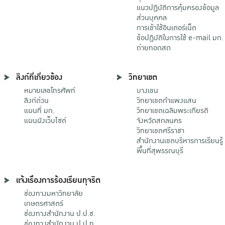
แนวปฏิบัติการคุ้มครองข้อมูล
ส่วนบุคคล
การเข้าใช้อินเตอร์เน็ต
ข้อปฏิบัติในการใช้ e-mail มก.
ถ่ายทอดสด
ลิงก์ที่เกี่ยวข้อง
วิทยาเขต
หมายเลขโทรศัพท์
บางเขน
ลิงก์ด่วน
วิทยาเขตกําแพงแสน
แผนที่ มก.
วิทยาเขตเฉลิมพระเกียรติ
แผนผังเว็บไซต์
จังหวัดสกลนคร
วิทยาเขตศรีราชา
สำนักงานเขตบริหารการเรียนรู้
พื้นที่สุพรรณบุรี
แจ้งเรื่องการร้องเรียนทุจริต
ช่องทางมหาวิทยาลัย
เกษตรศาสตร์
ช่องทางสำนักงาน ป.ป.ช.
ช่องทางสำนักงาน ป.ป.ท.