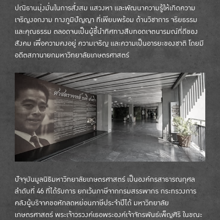
ปณิธานมุ่งมั่นในการสั่งสม แสวงหา และพัฒนาความรู้ให้เกิดความ
เจริญงอกงาม ทางภูมิปัญญา ที่เพียบพร้อม ด้านวิชาการ จริยธรรม
และคุณธรรม ตลอดจนเป็นผู้ชี้นำทิศทางสืบทอดเจตนารมณ์ที่ดีของ
สังคม เพื่อความคงอยู่ ความเจริญ และความเป็นอารยะของชาติ โดยมี
อดีตสภานายกมหาวิทยาลัยเกษตรศาสตร์
ปัจจุบันมูลนิธิมหาวิทยาลัยเกษตรศาสตร์ เป็นองค์กรสาธารณกุศล
ลำดับที่ 46 ที่ได้รับการ ยกเว้นภาษีจากกรมสรรพากร กระทรวงการ
คลังผู้บริจาคขอหักลดหย่อนภาษีประจำปีได้ มหาวิทยาลัย
เกษตรศาสตร์ พระเจ้าวรวงค์เธอพระองค์เจ้าจักรพันธ์เพ็ญศิริ ในขณะ