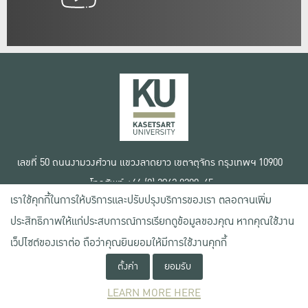
เลขที่ 50 ถนนงามวงศ์วาน แขวงลาดยาว เขตจตุจักร กรุงเทพฯ 10900
โทรศัพท์ +66 (0) 2942 8200-45
เราใช้คุกกี้ในการให้บริการและปรับปรุงบริการของเรา ตลอดจนเพิ่ม
เงื่อนไขการใช้งานเว็บไซต์
ประสิทธิภาพให้แก่ประสบการณ์การเรียกดูข้อมูลของคุณ หากคุณใช้งาน
ข้อตกลงด้านสิทธิ์ใช้งาน
เว็ปไซต์ของเราต่อ ถือว่าคุณยินยอมให้มีการใช้งานคุกกี้
นโยบายความเป็นส่วนตัว
สงวนลิขสิทธิ์ © 2020 มหาวิทยาลัยเกษตรศาสตร์
ตั้งค่า
ยอมรับ
LEARN MORE HERE