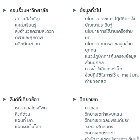
รอบรั้วมหาวิทยาลัย
ข้อมูลทั่วไป
สถานที่สำคัญ
นโยบายและแนวปฏิบัติการใช้
แหล่งเรียนรู้
ปัญญาประดิษฐ์
สิ่งอำนวยความสะดวก
นโยบายการใช้งานเครือข่าย
กีฬาและสุขภาพ
มก.
ผลิตภัณฑ์ มก.
นโยบายคุ้มครองข้อมูลส่วน
บุคคล
แนวปฏิบัติการคุ้มครองข้อมูล
ส่วนบุคคล
การเข้าใช้อินเตอร์เน็ต
ข้อปฏิบัติในการใช้ e-mail มก.
ถ่ายทอดสด
ลิงก์ที่เกี่ยวข้อง
วิทยาเขต
หมายเลขโทรศัพท์
บางเขน
ลิงก์ด่วน
วิทยาเขตกําแพงแสน
แผนที่ มก.
วิทยาเขตเฉลิมพระเกียรติ
แผนผังเว็บไซต์
จังหวัดสกลนคร
วิทยาเขตศรีราชา
สำนักงานเขตบริหารการเรียนรู้