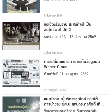
5 สิงหาคม 2569
ขอเชิญร่วมงาน สะสมศิลป์ เป็น
สิน(ทรัพย์) ปีที่ 3
ระหว่างวันที่ 13 - 15 สิงหาคม 2569
3 สิงหาคม 2569
การเปลี่ยนแปลงการจัดเก็บข้อมูลบน
Webex Cloud
ตั้งแต่วันที่ 31 กรกฎาคม 2569
22 กรกฎาคม 2569
แนะนำคณะผู้บริหารชุดใหม่ ภายใต้
การนำของ ผศ.น.สพ.ดร.คงศักดิ์ เที่ยง
ธรรม
รักษาการแทนอธิการบดีมหาวิทยาลัย