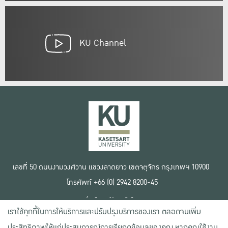
KU Channel
เลขที่ 50 ถนนงามวงศ์วาน แขวงลาดยาว เขตจตุจักร กรุงเทพฯ 10900
โทรศัพท์ +66 (0) 2942 8200-45
เงื่อนไขการใช้งานเว็บไซต์
เราใช้คุกกี้ในการให้บริการและปรับปรุงบริการของเรา ตลอดจนเพิ่ม
ข้อตกลงด้านสิทธิ์ใช้งาน
นโยบายความเป็นส่วนตัว
ประสิทธิภาพให้แก่ประสบการณ์การเรียกดูข้อมูลของคุณ หากคุณใช้งาน