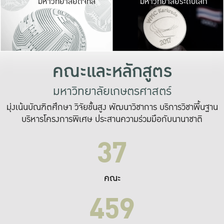
มหาวิทยาลัยดิจิทัล
มหาวิทยาลัยระดับโลก
เปลี่ยนแปลง และ
เพื่อทำงาน
ระบบสารสนเทศที่
คณะและหลักสูตร
มหาวิทยาลัยเกษตรศาสตร์
มุ่งเน้นบัณฑิตศึกษา วิจัยขั้นสูง พัฒนาวิชาการ บริการวิชาพื้นฐาน
บริหารโครงการพิเศษ ประสานความร่วมมือกับนานาชาติ
37
คณะ
459