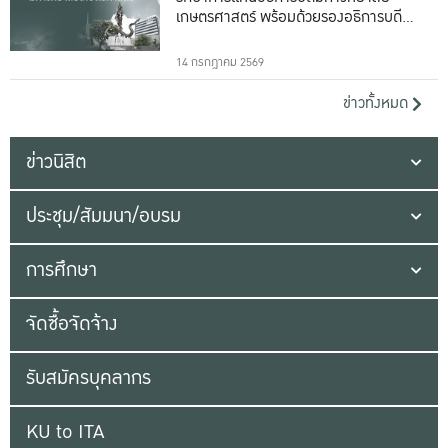
เกษตรศาสตร์ พร้อมด้วยรองอธิการบดีทั้ง
16 ท่าน
14 กรกฎาคม 2569
ข่าวทั้งหมด
ข่าวนิสิต
ประชุม/สัมมนา/อบรม
การศึกษา
จัดซื้อจัดจ้าง
รับสมัครบุคลากร
KU to ITA