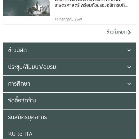
เกษตรศาสตร์ พร้อมด้วยรองอธิการบดีทั้ง
16 ท่าน
14 กรกฎาคม 2569
ข่าวทั้งหมด
ข่าวนิสิต
ประชุม/สัมมนา/อบรม
การศึกษา
จัดซื้อจัดจ้าง
รับสมัครบุคลากร
KU to ITA