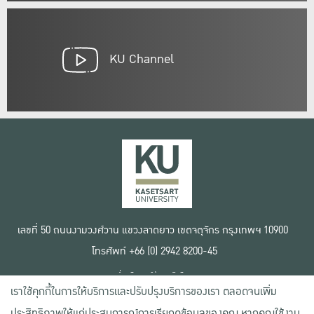
KU Channel
เลขที่ 50 ถนนงามวงศ์วาน แขวงลาดยาว เขตจตุจักร กรุงเทพฯ 10900
โทรศัพท์ +66 (0) 2942 8200-45
เงื่อนไขการใช้งานเว็บไซต์
เราใช้คุกกี้ในการให้บริการและปรับปรุงบริการของเรา ตลอดจนเพิ่ม
ข้อตกลงด้านสิทธิ์ใช้งาน
นโยบายความเป็นส่วนตัว
ประสิทธิภาพให้แก่ประสบการณ์การเรียกดูข้อมูลของคุณ หากคุณใช้งาน