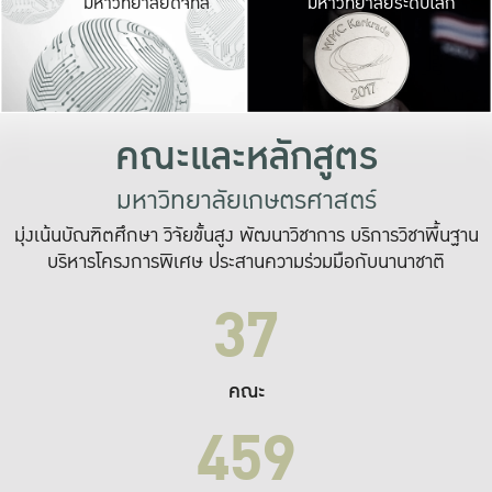
มหาวิทยาลัยดิจิทัล
มหาวิทยาลัยระดับโลก
เปลี่ยนแปลง และ
เพื่อทำงาน
ระบบสารสนเทศที่
คณะและหลักสูตร
มหาวิทยาลัยเกษตรศาสตร์
มุ่งเน้นบัณฑิตศึกษา วิจัยขั้นสูง พัฒนาวิชาการ บริการวิชาพื้นฐาน
บริหารโครงการพิเศษ ประสานความร่วมมือกับนานาชาติ
37
คณะ
459