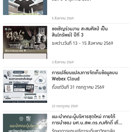
5 สิงหาคม 2569
ขอเชิญร่วมงาน สะสมศิลป์ เป็น
สิน(ทรัพย์) ปีที่ 3
ระหว่างวันที่ 13 - 15 สิงหาคม 2569
3 สิงหาคม 2569
การเปลี่ยนแปลงการจัดเก็บข้อมูลบน
Webex Cloud
ตั้งแต่วันที่ 31 กรกฎาคม 2569
22 กรกฎาคม 2569
แนะนำคณะผู้บริหารชุดใหม่ ภายใต้
การนำของ ผศ.น.สพ.ดร.คงศักดิ์ เที่ยง
ธรรม
รักษาการแทนอธิการบดีมหาวิทยาลัย