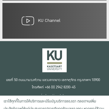
KU Channel
เลขที่ 50 ถนนงามวงศ์วาน แขวงลาดยาว เขตจตุจักร กรุงเทพฯ 10900
โทรศัพท์ +66 (0) 2942 8200-45
เงื่อนไขการใช้งานเว็บไซต์
เราใช้คุกกี้ในการให้บริการและปรับปรุงบริการของเรา ตลอดจนเพิ่ม
ข้อตกลงด้านสิทธิ์ใช้งาน
นโยบายความเป็นส่วนตัว
ประสิทธิภาพให้แก่ประสบการณ์การเรียกดูข้อมูลของคุณ หากคุณใช้งาน