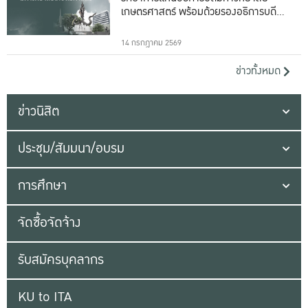
เกษตรศาสตร์ พร้อมด้วยรองอธิการบดีทั้ง
16 ท่าน
14 กรกฎาคม 2569
ข่าวทั้งหมด
ข่าวนิสิต
ประชุม/สัมมนา/อบรม
การศึกษา
จัดซื้อจัดจ้าง
รับสมัครบุคลากร
KU to ITA