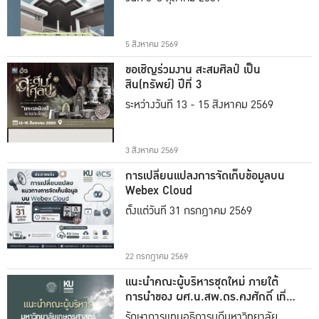
5 สิงหาคม 2569
ขอเชิญร่วมงาน สะสมศิลป์ เป็น
สิน(ทรัพย์) ปีที่ 3
ระหว่างวันที่ 13 - 15 สิงหาคม 2569
3 สิงหาคม 2569
การเปลี่ยนแปลงการจัดเก็บข้อมูลบน
Webex Cloud
ตั้งแต่วันที่ 31 กรกฎาคม 2569
22 กรกฎาคม 2569
แนะนำคณะผู้บริหารชุดใหม่ ภายใต้
การนำของ ผศ.น.สพ.ดร.คงศักดิ์ เที่ยง
ธรรม
รักษาการแทนอธิการบดีมหาวิทยาลัย