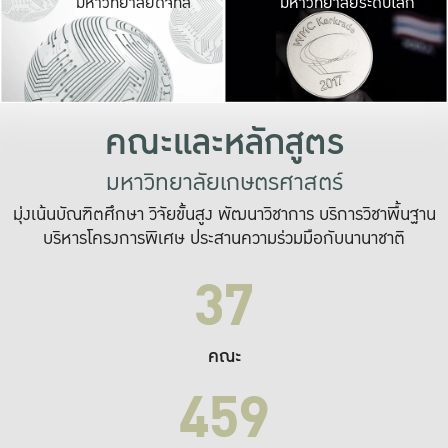
มหาวิทยาลัยดิจิทัล
มหาวิทยาลัยระดับโลก
เปลี่ยนแปลง และ
เพื่อทำงาน
ระบบสารสนเทศที่
คณะและหลักสูตร
มหาวิทยาลัยเกษตรศาสตร์
มุ่งเน้นบัณฑิตศึกษา วิจัยขั้นสูง พัฒนาวิชาการ บริการวิชาพื้นฐาน
บริหารโครงการพิเศษ ประสานความร่วมมือกับนานาชาติ
37
คณะ
459