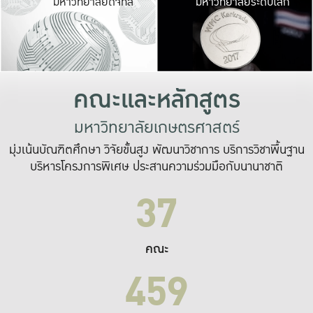
มหาวิทยาลัยดิจิทัล
มหาวิทยาลัยระดับโลก
เปลี่ยนแปลง และ
เพื่อทำงาน
ระบบสารสนเทศที่
คณะและหลักสูตร
มหาวิทยาลัยเกษตรศาสตร์
มุ่งเน้นบัณฑิตศึกษา วิจัยขั้นสูง พัฒนาวิชาการ บริการวิชาพื้นฐาน
บริหารโครงการพิเศษ ประสานความร่วมมือกับนานาชาติ
37
คณะ
459