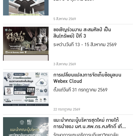
5 สิงหาคม 2569
ขอเชิญร่วมงาน สะสมศิลป์ เป็น
สิน(ทรัพย์) ปีที่ 3
ระหว่างวันที่ 13 - 15 สิงหาคม 2569
3 สิงหาคม 2569
การเปลี่ยนแปลงการจัดเก็บข้อมูลบน
Webex Cloud
ตั้งแต่วันที่ 31 กรกฎาคม 2569
22 กรกฎาคม 2569
แนะนำคณะผู้บริหารชุดใหม่ ภายใต้
การนำของ ผศ.น.สพ.ดร.คงศักดิ์ เที่ยง
ธรรม
รักษาการแทนอธิการบดีมหาวิทยาลัย