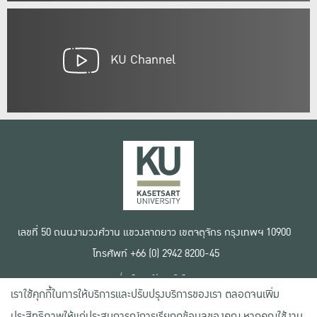
KU Channel
เลขที่ 50 ถนนงามวงศ์วาน แขวงลาดยาว เขตจตุจักร กรุงเทพฯ 10900
โทรศัพท์ +66 (0) 2942 8200-45
เงื่อนไขการใช้งานเว็บไซต์
เราใช้คุกกี้ในการให้บริการและปรับปรุงบริการของเรา ตลอดจนเพิ่ม
ข้อตกลงด้านสิทธิ์ใช้งาน
นโยบายความเป็นส่วนตัว
ประสิทธิภาพให้แก่ประสบการณ์การเรียกดูข้อมูลของคุณ หากคุณใช้งาน