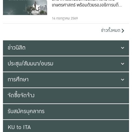
เกษตรศาสตร์ พร้อมด้วยรองอธิการบดีทั้ง
16 ท่าน
14 กรกฎาคม 2569
ข่าวทั้งหมด
ข่าวนิสิต
ประชุม/สัมมนา/อบรม
การศึกษา
จัดซื้อจัดจ้าง
รับสมัครบุคลากร
KU to ITA