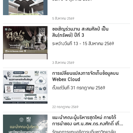
5 สิงหาคม 2569
ขอเชิญร่วมงาน สะสมศิลป์ เป็น
สิน(ทรัพย์) ปีที่ 3
ระหว่างวันที่ 13 - 15 สิงหาคม 2569
3 สิงหาคม 2569
การเปลี่ยนแปลงการจัดเก็บข้อมูลบน
Webex Cloud
ตั้งแต่วันที่ 31 กรกฎาคม 2569
22 กรกฎาคม 2569
แนะนำคณะผู้บริหารชุดใหม่ ภายใต้
การนำของ ผศ.น.สพ.ดร.คงศักดิ์ เที่ยง
ธรรม
รักษาการแทนอธิการบดีมหาวิทยาลัย