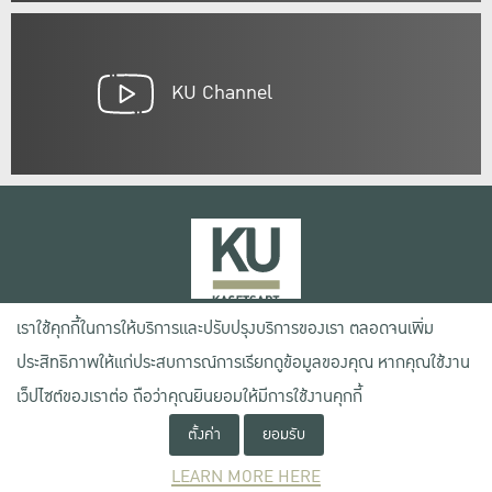
KU Channel
เราใช้คุกกี้ในการให้บริการและปรับปรุงบริการของเรา ตลอดจนเพิ่ม
เลขที่ 50 ถนนงามวงศ์วาน แขวงลาดยาว เขตจตุจักร กรุงเทพฯ 10900
ประสิทธิภาพให้แก่ประสบการณ์การเรียกดูข้อมูลของคุณ หากคุณใช้งาน
โทรศัพท์ +66 (0) 2942 8200-45
เว็ปไซต์ของเราต่อ ถือว่าคุณยินยอมให้มีการใช้งานคุกกี้
ตั้งค่า
ยอมรับ
เงื่อนไขการใช้งานเว็บไซต์
ข้อตกลงด้านสิทธิ์ใช้งาน
LEARN MORE HERE
นโยบายความเป็นส่วนตัว