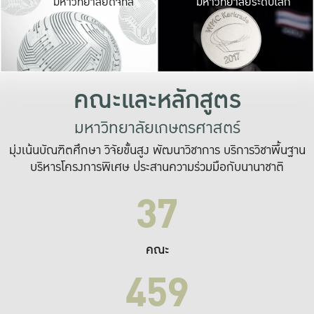
มหาวิทยาลัยดิจิทัล
มหาวิทยาลัยระดับโลก
เปลี่ยนแปลง และ
เพื่อทำงาน
ระบบสารสนเทศที่
คณะและหลักสูตร
มหาวิทยาลัยเกษตรศาสตร์
มุ่งเน้นบัณฑิตศึกษา วิจัยขั้นสูง พัฒนาวิชาการ บริการวิชาพื้นฐาน
บริหารโครงการพิเศษ ประสานความร่วมมือกับนานาชาติ
37
คณะ
459