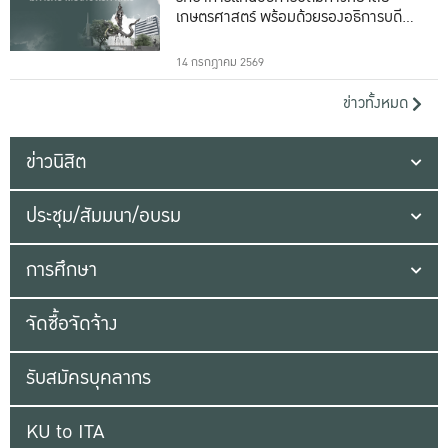
เกษตรศาสตร์ พร้อมด้วยรองอธิการบดีทั้ง
16 ท่าน
14 กรกฎาคม 2569
ข่าวทั้งหมด
ข่าวนิสิต
ประชุม/สัมมนา/อบรม
การศึกษา
จัดซื้อจัดจ้าง
รับสมัครบุคลากร
KU to ITA