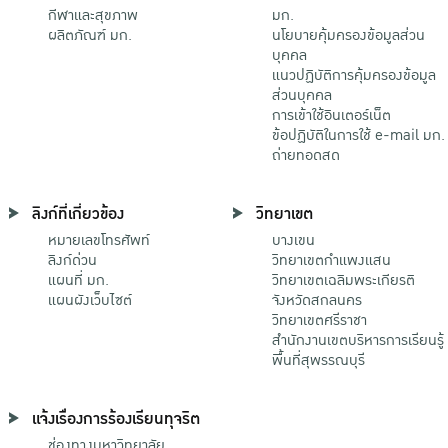
กีฬาและสุขภาพ
มก.
ผลิตภัณฑ์ มก.
นโยบายคุ้มครองข้อมูลส่วน
บุคคล
แนวปฏิบัติการคุ้มครองข้อมูล
ส่วนบุคคล
การเข้าใช้อินเตอร์เน็ต
ข้อปฏิบัติในการใช้ e-mail มก.
ถ่ายทอดสด
ลิงก์ที่เกี่ยวข้อง
วิทยาเขต
หมายเลขโทรศัพท์
บางเขน
ลิงก์ด่วน
วิทยาเขตกําแพงแสน
แผนที่ มก.
วิทยาเขตเฉลิมพระเกียรติ
แผนผังเว็บไซต์
จังหวัดสกลนคร
วิทยาเขตศรีราชา
สำนักงานเขตบริหารการเรียนรู้
พื้นที่สุพรรณบุรี
แจ้งเรื่องการร้องเรียนทุจริต
ช่องทางมหาวิทยาลัย