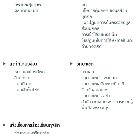
กีฬาและสุขภาพ
มก.
ผลิตภัณฑ์ มก.
นโยบายคุ้มครองข้อมูลส่วน
บุคคล
แนวปฏิบัติการคุ้มครองข้อมูล
ส่วนบุคคล
การเข้าใช้อินเตอร์เน็ต
ข้อปฏิบัติในการใช้ e-mail มก.
ถ่ายทอดสด
ลิงก์ที่เกี่ยวข้อง
วิทยาเขต
หมายเลขโทรศัพท์
บางเขน
ลิงก์ด่วน
วิทยาเขตกําแพงแสน
แผนที่ มก.
วิทยาเขตเฉลิมพระเกียรติ
แผนผังเว็บไซต์
จังหวัดสกลนคร
วิทยาเขตศรีราชา
สำนักงานเขตบริหารการเรียนรู้
พื้นที่สุพรรณบุรี
แจ้งเรื่องการร้องเรียนทุจริต
ช่องทางมหาวิทยาลัย