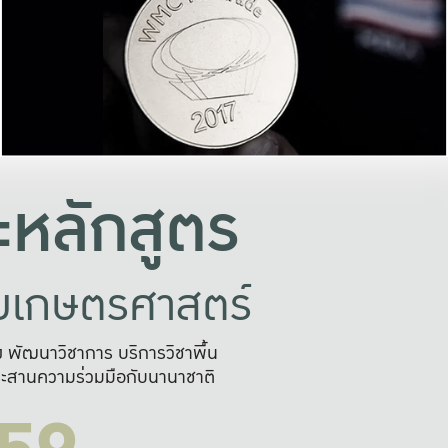
อย่างยั่งยืน
และผลักดันในการใช้ระบบส
ในภาพกว้าง
เพื่อการทำงานแบบ
ญหาจุดเล็กๆ
อข่ายขยายผล
สะดวก รวดเร
และนำไป
บริการด้าน AI อย
หลักสูตร
ัยเกษตรศาสตร์
สูง พัฒนาวิชาการ บริการวิชาพื้น
ะสานความร่วมมือกับนานาชาติ