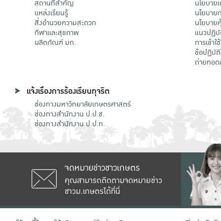
สถานที่สำคัญ
นโยบายแล
แหล่งเรียนรู้
นโยบายกา
สิ่งอำนวยความสะดวก
นโยบายคุ
กีฬาและสุขภาพ
แนวปฏิบั
ผลิตภัณฑ์ มก.
การเข้าใช
ข้อปฏิบั
ถ่ายทอด
แจ้งเรื่องการร้องเรียนทุจริต
ช่องทางมหาวิทยาลัยเกษตรศาสตร์
ช่องทางสำนักงาน ป.ป.ช.
ช่องทางสำนักงาน ป.ป.ท.
จดหมายข่าวชาวเกษตร
คุณสามารถติดตามจดหมายข่าว
ชาวม.เกษตรได้ที่นี่
เลขที่ 50 ถนนงามวงศ์วาน แขวงลาดยาว