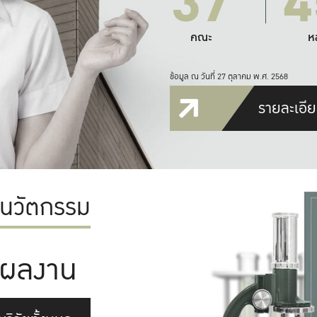
37
4
คณะ
ห
ข้อมูล ณ วันที่ 27 ตุลาคม พ.ศ. 2568
รายละเอีย
ะนวัตกรรม
ผลงาน