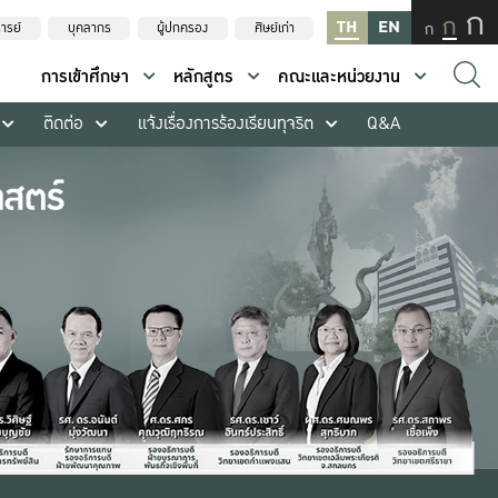
ก
ก
TH
EN
ก
ารย์
บุคลากร
ผู้ปกครอง
ศิษย์เก่า
การเข้าศึกษา
หลักสูตร
คณะและหน่วยงาน
ติดต่อ
แจ้งเรื่องการร้องเรียนทุจริต
Q&A