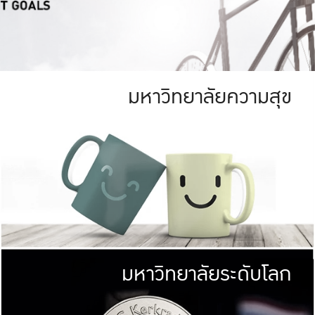
มหาวิทยาลัยความสุข
ย
สีเขียว
มหาวิทยาลัย
ก
สดใส หนาแน่น
ไม่ได้มีเป้าหมา
AN FOREST)
มหาวิทยาลัยชั้นนำทางด้านการว
ICULTURE)
แต่ KU มุ่งเน
าณ 1,400 ไร่
เพื่อสร้างคว
<< คลิก >>
ให้กับประชาชนใ
มหาวิทยาลัยระดับโลก
่อสังคม
มหาวิทยาลั
ามกินดีอยู่ดี
พร้อมที่จ