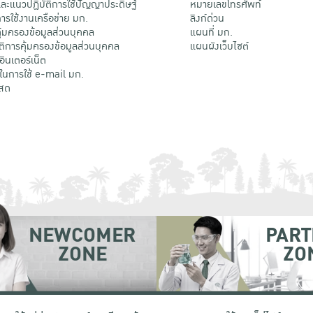
ะแนวปฏิบัติการใช้ปัญญาประดิษฐ์
หมายเลขโทรศัพท์
รใช้งานเครือข่าย มก.
ลิงก์ด่วน
้มครองข้อมูลส่วนบุคคล
แผนที่ มก.
ติการคุ้มครองข้อมูลส่วนบุคคล
แผนผังเว็บไซต์
้อินเตอร์เน็ต
ติในการใช้ e-mail มก.
สด
NEWCOMER
PART
ZONE
ZO
 เขตจตุจักร กรุงเทพฯ 10900
โทรศัพท์ +66 (0) 2942 8200-45