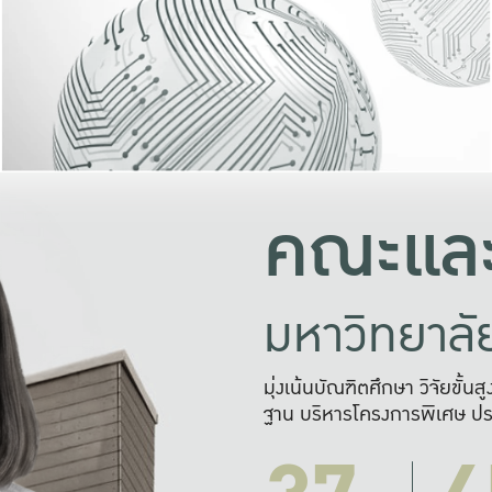
และความสุข
มองปัญหา
แก้ไขจากปั
และสร้างเครื
คณะและ
มหาวิทยาล
มุ่งเน้นบัณฑิตศึกษา วิจัยขั้น
ฐาน บริหารโครงการพิเศษ ปร