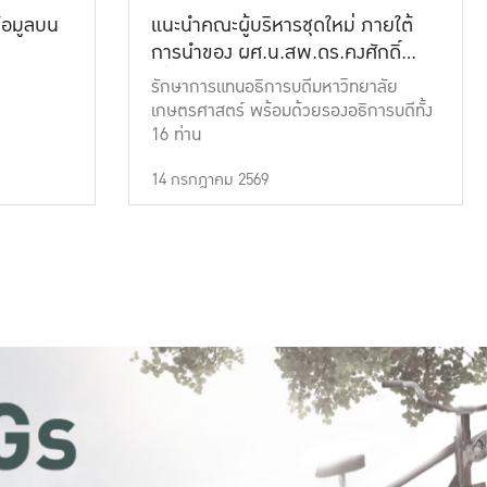
้อมูลบน
แนะนำคณะผู้บริหารชุดใหม่ ภายใต้
การนำของ ผศ.น.สพ.ดร.คงศักดิ์
เที่ยงธรรม
รักษาการแทนอธิการบดีมหาวิทยาลัย
เกษตรศาสตร์ พร้อมด้วยรองอธิการบดีทั้ง
16 ท่าน
14 กรกฎาคม 2569