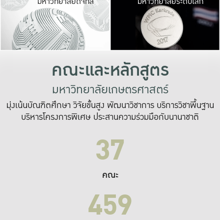
มหาวิทยาลัยดิจิทัล
มหาวิทยาลัยระดับโลก
เปลี่ยนแปลง และ
เพื่อทำงาน
ระบบสารสนเทศที่
คณะและหลักสูตร
มหาวิทยาลัยเกษตรศาสตร์
มุ่งเน้นบัณฑิตศึกษา วิจัยขั้นสูง พัฒนาวิชาการ บริการวิชาพื้นฐาน
บริหารโครงการพิเศษ ประสานความร่วมมือกับนานาชาติ
37
คณะ
459