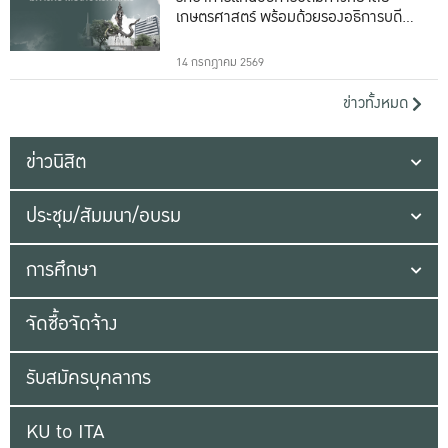
เกษตรศาสตร์ พร้อมด้วยรองอธิการบดีทั้ง
16 ท่าน
14 กรกฎาคม 2569
ข่าวทั้งหมด
ข่าวนิสิต
ประชุม/สัมมนา/อบรม
การศึกษา
จัดซื้อจัดจ้าง
รับสมัครบุคลากร
KU to ITA