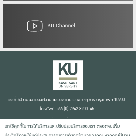
KU Channel
เลขที่ 50 ถนนงามวงศ์วาน แขวงลาดยาว เขตจตุจักร กรุงเทพฯ 10900
โทรศัพท์ +66 (0) 2942 8200-45
เงื่อนไขการใช้งานเว็บไซต์
เราใช้คุกกี้ในการให้บริการและปรับปรุงบริการของเรา ตลอดจนเพิ่ม
ข้อตกลงด้านสิทธิ์ใช้งาน
นโยบายความเป็นส่วนตัว
ประสิทธิภาพให้แก่ประสบการณ์การเรียกดูข้อมูลของคุณ หากคุณใช้งาน