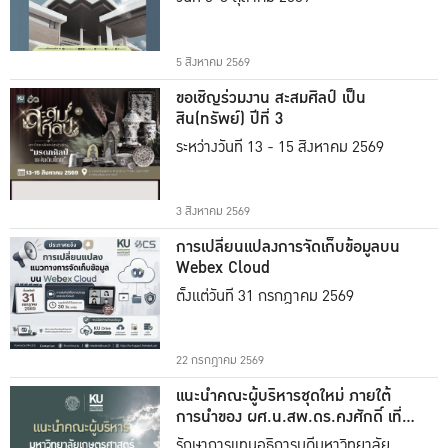
5 สิงหาคม 2569
ขอเชิญร่วมงาน สะสมศิลป์ เป็น
สิน(ทรัพย์) ปีที่ 3
ระหว่างวันที่ 13 - 15 สิงหาคม 2569
3 สิงหาคม 2569
การเปลี่ยนแปลงการจัดเก็บข้อมูลบน
Webex Cloud
ตั้งแต่วันที่ 31 กรกฎาคม 2569
22 กรกฎาคม 2569
แนะนำคณะผู้บริหารชุดใหม่ ภายใต้
การนำของ ผศ.น.สพ.ดร.คงศักดิ์ เที่ยง
ธรรม
รักษาการแทนอธิการบดีมหาวิทยาลัย