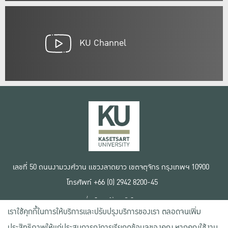
KU Channel
เลขที่ 50 ถนนงามวงศ์วาน แขวงลาดยาว เขตจตุจักร กรุงเทพฯ 10900
โทรศัพท์ +66 (0) 2942 8200-45
เงื่อนไขการใช้งานเว็บไซต์
เราใช้คุกกี้ในการให้บริการและปรับปรุงบริการของเรา ตลอดจนเพิ่ม
ข้อตกลงด้านสิทธิ์ใช้งาน
นโยบายความเป็นส่วนตัว
ประสิทธิภาพให้แก่ประสบการณ์การเรียกดูข้อมูลของคุณ หากคุณใช้งาน