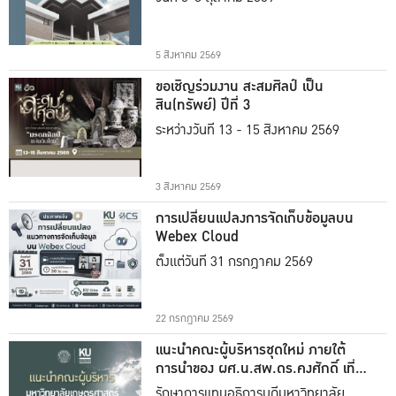
5 สิงหาคม 2569
ขอเชิญร่วมงาน สะสมศิลป์ เป็น
สิน(ทรัพย์) ปีที่ 3
ระหว่างวันที่ 13 - 15 สิงหาคม 2569
3 สิงหาคม 2569
การเปลี่ยนแปลงการจัดเก็บข้อมูลบน
Webex Cloud
ตั้งแต่วันที่ 31 กรกฎาคม 2569
22 กรกฎาคม 2569
แนะนำคณะผู้บริหารชุดใหม่ ภายใต้
การนำของ ผศ.น.สพ.ดร.คงศักดิ์ เที่ยง
ธรรม
รักษาการแทนอธิการบดีมหาวิทยาลัย