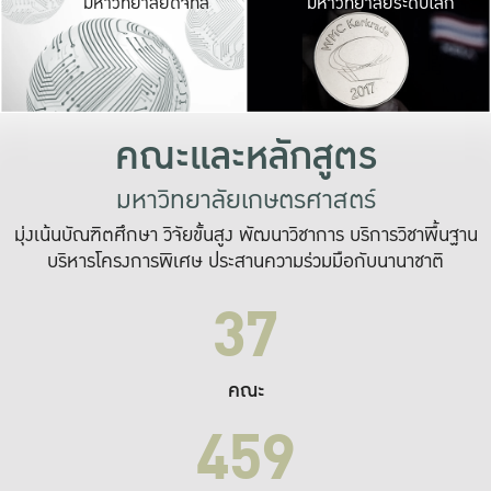
มหาวิทยาลัยดิจิทัล
มหาวิทยาลัยระดับโลก
เปลี่ยนแปลง และ
เพื่อทำงาน
ระบบสารสนเทศที่
คณะและหลักสูตร
มหาวิทยาลัยเกษตรศาสตร์
มุ่งเน้นบัณฑิตศึกษา วิจัยขั้นสูง พัฒนาวิชาการ บริการวิชาพื้นฐาน
บริหารโครงการพิเศษ ประสานความร่วมมือกับนานาชาติ
37
คณะ
459