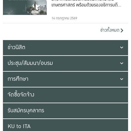
เกษตรศาสตร์ พร้อมด้วยรองอธิการบดีทั้ง
16 ท่าน
14 กรกฎาคม 2569
ข่าวทั้งหมด
ข่าวนิสิต
ประชุม/สัมมนา/อบรม
การศึกษา
จัดซื้อจัดจ้าง
รับสมัครบุคลากร
KU to ITA