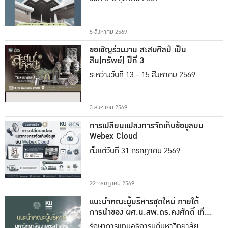
5 สิงหาคม 2569
ขอเชิญร่วมงาน สะสมศิลป์ เป็น
สิน(ทรัพย์) ปีที่ 3
ระหว่างวันที่ 13 - 15 สิงหาคม 2569
3 สิงหาคม 2569
การเปลี่ยนแปลงการจัดเก็บข้อมูลบน
Webex Cloud
ตั้งแต่วันที่ 31 กรกฎาคม 2569
22 กรกฎาคม 2569
แนะนำคณะผู้บริหารชุดใหม่ ภายใต้
การนำของ ผศ.น.สพ.ดร.คงศักดิ์ เที่ยง
ธรรม
รักษาการแทนอธิการบดีมหาวิทยาลัย