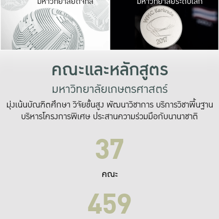
มหาวิทยาลัยดิจิทัล
มหาวิทยาลัยระดับโลก
เปลี่ยนแปลง และ
เพื่อทำงาน
ระบบสารสนเทศที่
คณะและหลักสูตร
มหาวิทยาลัยเกษตรศาสตร์
มุ่งเน้นบัณฑิตศึกษา วิจัยขั้นสูง พัฒนาวิชาการ บริการวิชาพื้นฐาน
บริหารโครงการพิเศษ ประสานความร่วมมือกับนานาชาติ
37
คณะ
459