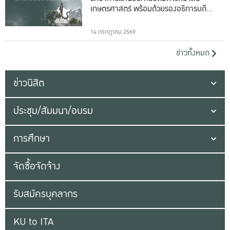
เกษตรศาสตร์ พร้อมด้วยรองอธิการบดีทั้ง
16 ท่าน
14 กรกฎาคม 2569
ข่าวทั้งหมด
ข่าวนิสิต
ประชุม/สัมมนา/อบรม
การศึกษา
จัดซื้อจัดจ้าง
รับสมัครบุคลากร
KU to ITA