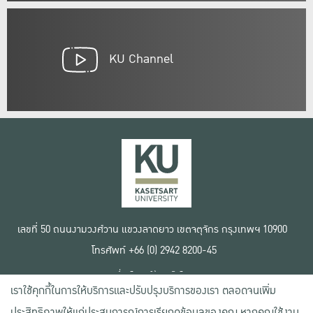
KU Channel
เลขที่ 50 ถนนงามวงศ์วาน แขวงลาดยาว เขตจตุจักร กรุงเทพฯ 10900
โทรศัพท์ +66 (0) 2942 8200-45
เงื่อนไขการใช้งานเว็บไซต์
เราใช้คุกกี้ในการให้บริการและปรับปรุงบริการของเรา ตลอดจนเพิ่ม
ข้อตกลงด้านสิทธิ์ใช้งาน
นโยบายความเป็นส่วนตัว
ประสิทธิภาพให้แก่ประสบการณ์การเรียกดูข้อมูลของคุณ หากคุณใช้งาน