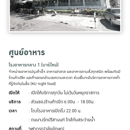
ศูนย์อาหาร
โรงอาหารกลาง 1 (บาร์ใหม่)
จำหน่ายอาหารปรุงสำเร็จ อาหารฮาลาล และอาหารตามสั่งทุกชนิด พร้อมกับมี
ร้านค้าปลีก และที่จอดรถอำนวยความสะดวก ช่วงเย็นจะมีบริการอาหารภาคค่ำ
ที่รู้จักกันในชื่อ (KU night food)
เปิดให้
: เปิดให้บริการทุกวัน ไม่เว้นวันหยุดราชการ
บริการ
: ส่วนของร้านค้าเปิด 6.00น. - 18.00น.
เวลา
: โถงโรงอาหารเปิดถึง 22.00 น.
: ถนนจงรักปรีชานนท์ ใกล้กับสระว่ายน้ำ
สถานที่
จุฬาภรณ์วลัยลักษณ์