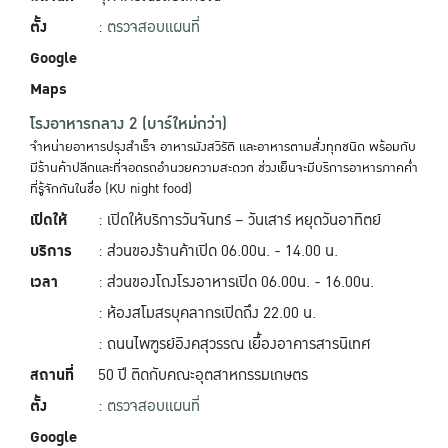
ตั้ง
:
ตรวจสอบแผนที่
Google
Maps
โรงอาหารกลาง 2 (บาร์ใหม่กว่า)
จำหน่ายอาหารปรุงสำเร็จ อาหารมังสวิรัติ และอาหารตามสั่งทุกชนิด พร้อมกับ
มีร้านค้าปลีกและที่จอดรถอำนวยความสะดวก ช่วงเย็นจะมีบริการอาหารภาคค่ำ
ที่รู้จักกันในชื่อ (KU night food)
เปิดให้
: เปิดให้บริการวันจันทร์ – วันเสาร์ หยุดวันอาทิตย์
บริการ
: ส่วนของร้านค้าเปิด 06.00น. - 14.00 น.
เวลา
: ส่วนของโถงโรงอาหารเปิด 06.00น. - 16.00น.
: ห้องสโมสรบุคลากรเปิดถึง 22.00 น.
: ถนนไพฑูรย์อิงคสุวรรณ เยื้องอาคารสารนิเทศ
สถานที่
50 ปี ติดกับคณะอุตสาหกรรมเกษตร
ตั้ง
:
ตรวจสอบแผนที่
Google