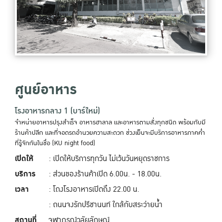
ศูนย์อาหาร
โรงอาหารกลาง 1 (บาร์ใหม่)
จำหน่ายอาหารปรุงสำเร็จ อาหารฮาลาล และอาหารตามสั่งทุกชนิด พร้อมกับมี
ร้านค้าปลีก และที่จอดรถอำนวยความสะดวก ช่วงเย็นจะมีบริการอาหารภาคค่ำ
ที่รู้จักกันในชื่อ (KU night food)
เปิดให้
: เปิดให้บริการทุกวัน ไม่เว้นวันหยุดราชการ
บริการ
: ส่วนของร้านค้าเปิด 6.00น. - 18.00น.
เวลา
: โถงโรงอาหารเปิดถึง 22.00 น.
: ถนนจงรักปรีชานนท์ ใกล้กับสระว่ายน้ำ
สถานที่
จุฬาภรณ์วลัยลักษณ์