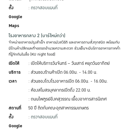
ตั้ง
:
ตรวจสอบแผนที่
Google
Maps
โรงอาหารกลาง 2 (บาร์ใหม่กว่า)
จำหน่ายอาหารปรุงสำเร็จ อาหารมังสวิรัติ และอาหารตามสั่งทุกชนิด พร้อมกับ
มีร้านค้าปลีกและที่จอดรถอำนวยความสะดวก ช่วงเย็นจะมีบริการอาหารภาคค่ำ
ที่รู้จักกันในชื่อ (KU night food)
เปิดให้
: เปิดให้บริการวันจันทร์ – วันเสาร์ หยุดวันอาทิตย์
บริการ
: ส่วนของร้านค้าเปิด 06.00น. - 14.00 น.
เวลา
: ส่วนของโถงโรงอาหารเปิด 06.00น. - 16.00น.
: ห้องสโมสรบุคลากรเปิดถึง 22.00 น.
: ถนนไพฑูรย์อิงคสุวรรณ เยื้องอาคารสารนิเทศ
สถานที่
50 ปี ติดกับคณะอุตสาหกรรมเกษตร
ตั้ง
:
ตรวจสอบแผนที่
Google