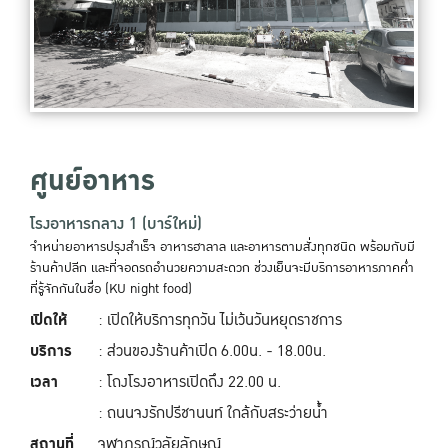
ศูนย์อาหาร
โรงอาหารกลาง 1 (บาร์ใหม่)
จำหน่ายอาหารปรุงสำเร็จ อาหารฮาลาล และอาหารตามสั่งทุกชนิด พร้อมกับมี
ร้านค้าปลีก และที่จอดรถอำนวยความสะดวก ช่วงเย็นจะมีบริการอาหารภาคค่ำ
ที่รู้จักกันในชื่อ (KU night food)
เปิดให้
: เปิดให้บริการทุกวัน ไม่เว้นวันหยุดราชการ
บริการ
: ส่วนของร้านค้าเปิด 6.00น. - 18.00น.
เวลา
: โถงโรงอาหารเปิดถึง 22.00 น.
: ถนนจงรักปรีชานนท์ ใกล้กับสระว่ายน้ำ
สถานที่
จุฬาภรณ์วลัยลักษณ์