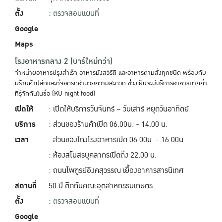
ตั้ง
:
ตรวจสอบแผนที่
Google
Maps
โรงอาหารกลาง 2 (บาร์ใหม่กว่า)
จำหน่ายอาหารปรุงสำเร็จ อาหารมังสวิรัติ และอาหารตามสั่งทุกชนิด พร้อมกับ
มีร้านค้าปลีกและที่จอดรถอำนวยความสะดวก ช่วงเย็นจะมีบริการอาหารภาคค่ำ
ที่รู้จักกันในชื่อ (KU night food)
เปิดให้
: เปิดให้บริการวันจันทร์ – วันเสาร์ หยุดวันอาทิตย์
บริการ
: ส่วนของร้านค้าเปิด 06.00น. - 14.00 น.
เวลา
: ส่วนของโถงโรงอาหารเปิด 06.00น. - 16.00น.
: ห้องสโมสรบุคลากรเปิดถึง 22.00 น.
: ถนนไพฑูรย์อิงคสุวรรณ เยื้องอาคารสารนิเทศ
สถานที่
50 ปี ติดกับคณะอุตสาหกรรมเกษตร
ตั้ง
:
ตรวจสอบแผนที่
Google