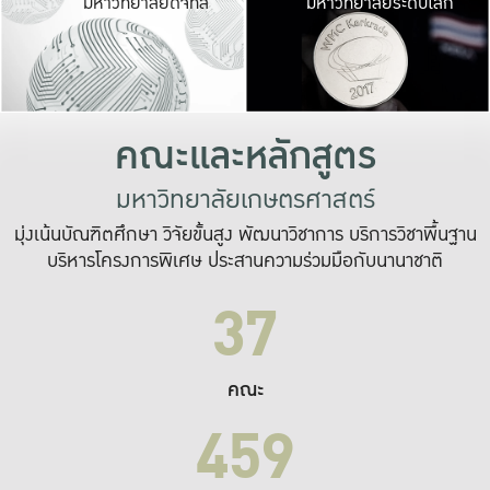
มหาวิทยาลัยดิจิทัล
มหาวิทยาลัยระดับโลก
เปลี่ยนแปลง และ
เพื่อทำงาน
ระบบสารสนเทศที่
คณะและหลักสูตร
มหาวิทยาลัยเกษตรศาสตร์
มุ่งเน้นบัณฑิตศึกษา วิจัยขั้นสูง พัฒนาวิชาการ บริการวิชาพื้นฐาน
บริหารโครงการพิเศษ ประสานความร่วมมือกับนานาชาติ
37
คณะ
459