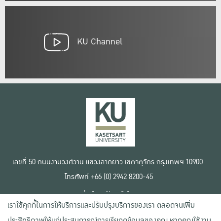
KU Channel
เลขที่ 50 ถนนงามวงศ์วาน แขวงลาดยาว เขตจตุจักร กรุงเทพฯ 10900
โทรศัพท์ +66 (0) 2942 8200-45
เงื่อนไขการใช้งานเว็บไซต์
เราใช้คุกกี้ในการให้บริการและปรับปรุงบริการของเรา ตลอดจนเพิ่ม
ข้อตกลงด้านสิทธิ์ใช้งาน
นโยบายความเป็นส่วนตัว
ประสิทธิภาพให้แก่ประสบการณ์การเรียกดูข้อมูลของคุณ หากคุณใช้งาน