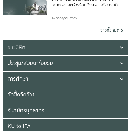
เกษตรศาสตร์ พร้อมด้วยรองอธิการบดีทั้ง
16 ท่าน
14 กรกฎาคม 2569
ข่าวทั้งหมด
ข่าวนิสิต
ประชุม/สัมมนา/อบรม
การศึกษา
จัดซื้อจัดจ้าง
รับสมัครบุคลากร
KU to ITA