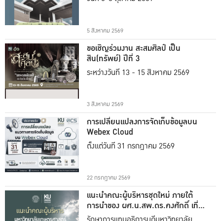
5 สิงหาคม 2569
ขอเชิญร่วมงาน สะสมศิลป์ เป็น
สิน(ทรัพย์) ปีที่ 3
ระหว่างวันที่ 13 - 15 สิงหาคม 2569
3 สิงหาคม 2569
การเปลี่ยนแปลงการจัดเก็บข้อมูลบน
Webex Cloud
ตั้งแต่วันที่ 31 กรกฎาคม 2569
22 กรกฎาคม 2569
แนะนำคณะผู้บริหารชุดใหม่ ภายใต้
การนำของ ผศ.น.สพ.ดร.คงศักดิ์ เที่ยง
ธรรม
รักษาการแทนอธิการบดีมหาวิทยาลัย