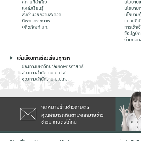
สถานที่สำคัญ
นโยบายแล
แหล่งเรียนรู้
นโยบายกา
สิ่งอำนวยความสะดวก
นโยบายคุ
กีฬาและสุขภาพ
แนวปฏิบั
ผลิตภัณฑ์ มก.
การเข้าใช
ข้อปฏิบั
ถ่ายทอด
แจ้งเรื่องการร้องเรียนทุจริต
ช่องทางมหาวิทยาลัยเกษตรศาสตร์
ช่องทางสำนักงาน ป.ป.ช.
ช่องทางสำนักงาน ป.ป.ท.
จดหมายข่าวชาวเกษตร
คุณสามารถติดตามจดหมายข่าว
ชาวม.เกษตรได้ที่นี่
เลขที่ 50 ถนนงามวงศ์วาน แขวงลาดยาว