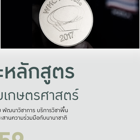
อย่างยั่งยืน
และผลักดันในการใช้ระบบส
ในภาพกว้าง
เพื่อการทำงานแบบ
ญหาจุดเล็กๆ
อข่ายขยายผล
สะดวก รวดเร
และนำไป
บริการด้าน AI อย
หลักสูตร
ัยเกษตรศาสตร์
สูง พัฒนาวิชาการ บริการวิชาพื้น
ะสานความร่วมมือกับนานาชาติ