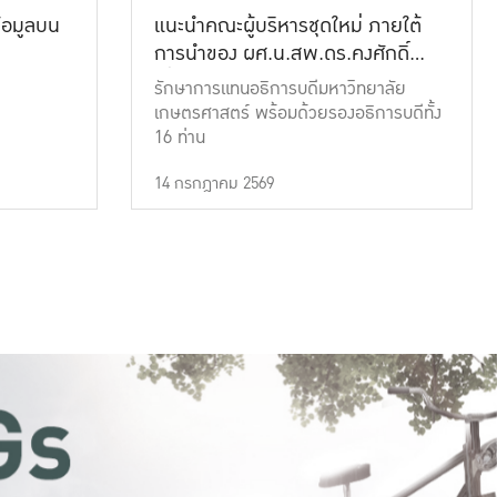
้อมูลบน
แนะนำคณะผู้บริหารชุดใหม่ ภายใต้
การนำของ ผศ.น.สพ.ดร.คงศักดิ์
เที่ยงธรรม
รักษาการแทนอธิการบดีมหาวิทยาลัย
เกษตรศาสตร์ พร้อมด้วยรองอธิการบดีทั้ง
16 ท่าน
14 กรกฎาคม 2569