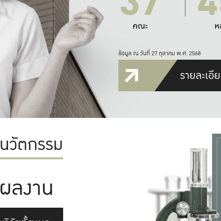
37
4
คณะ
ห
ข้อมูล ณ วันที่ 27 ตุลาคม พ.ศ. 2568
รายละเอีย
ะนวัตกรรม
ผลงาน