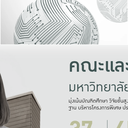
และความสุข
มองปัญหา
แก้ไขจากปั
และสร้างเครื
คณะและ
มหาวิทยาล
มุ่งเน้นบัณฑิตศึกษา วิจัยขั้น
ฐาน บริหารโครงการพิเศษ ปร