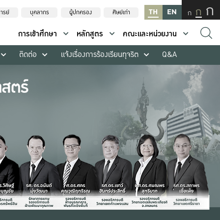
ก
ก
TH
EN
ก
ารย์
บุคลากร
ผู้ปกครอง
ศิษย์เก่า
การเข้าศึกษา
หลักสูตร
คณะและหน่วยงาน
ติดต่อ
แจ้งเรื่องการร้องเรียนทุจริต
Q&A