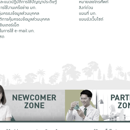
ะแนวปฏิบัติการใช้ปัญญาประดิษฐ์
หมายเลขโทรศัพท์
รใช้งานเครือข่าย มก.
ลิงก์ด่วน
้มครองข้อมูลส่วนบุคคล
แผนที่ มก.
ติการคุ้มครองข้อมูลส่วนบุคคล
แผนผังเว็บไซต์
้อินเตอร์เน็ต
ติในการใช้ e-mail มก.
สด
NEWCOMER
PART
ZONE
ZO
 เขตจตุจักร กรุงเทพฯ 10900
โทรศัพท์ +66 (0) 2942 8200-45