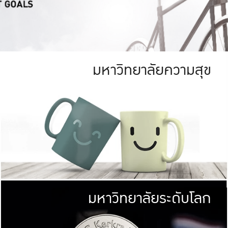
มหาวิทยาลัยความสุข
ย
สีเขียว
มหาวิทยาลัย
ก
สดใส หนาแน่น
ไม่ได้มีเป้าหมา
AN FOREST)
มหาวิทยาลัยชั้นนำทางด้านการว
ICULTURE)
แต่ KU มุ่งเน
าณ 1,400 ไร่
เพื่อสร้างคว
<< คลิก >>
ให้กับประชาชนใ
มหาวิทยาลัยระดับโลก
่อสังคม
มหาวิทยาลั
ามกินดีอยู่ดี
พร้อมที่จ