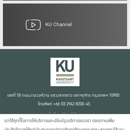
KU Channel
เลขที่ 50 ถนนงามวงศ์วาน แขวงลาดยาว เขตจตุจักร กรุงเทพฯ 10900
โทรศัพท์ +66 (0) 2942 8200-45
เงื่อนไขการใช้งานเว็บไซต์
เราใช้คุกกี้ในการให้บริการและปรับปรุงบริการของเรา ตลอดจนเพิ่ม
ข้อตกลงด้านสิทธิ์ใช้งาน
นโยบายความเป็นส่วนตัว
ประสิทธิภาพให้แก่ประสบการณ์การเรียกดูข้อมูลของคุณ หากคุณใช้งาน