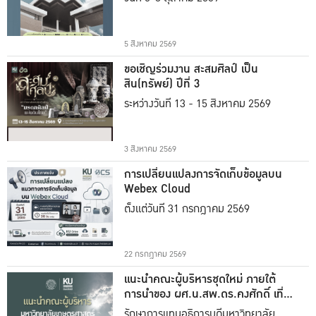
5 สิงหาคม 2569
ขอเชิญร่วมงาน สะสมศิลป์ เป็น
สิน(ทรัพย์) ปีที่ 3
ระหว่างวันที่ 13 - 15 สิงหาคม 2569
3 สิงหาคม 2569
การเปลี่ยนแปลงการจัดเก็บข้อมูลบน
Webex Cloud
ตั้งแต่วันที่ 31 กรกฎาคม 2569
22 กรกฎาคม 2569
แนะนำคณะผู้บริหารชุดใหม่ ภายใต้
การนำของ ผศ.น.สพ.ดร.คงศักดิ์ เที่ยง
ธรรม
รักษาการแทนอธิการบดีมหาวิทยาลัย