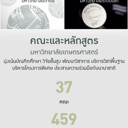
มหาวิทยาลัยดิจิทัล
มหาวิทยาลัยระดับโลก
เปลี่ยนแปลง และ
เพื่อทำงาน
ระบบสารสนเทศที่
คณะและหลักสูตร
มหาวิทยาลัยเกษตรศาสตร์
มุ่งเน้นบัณฑิตศึกษา วิจัยขั้นสูง พัฒนาวิชาการ บริการวิชาพื้นฐาน
บริหารโครงการพิเศษ ประสานความร่วมมือกับนานาชาติ
37
คณะ
459