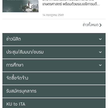
เกษตรศาสตร์ พร้อมด้วยรองอธิการบดีทั้ง
16 ท่าน
14 กรกฎาคม 2569
ข่าวทั้งหมด
ข่าวนิสิต
ประชุม/สัมมนา/อบรม
การศึกษา
จัดซื้อจัดจ้าง
รับสมัครบุคลากร
KU to ITA