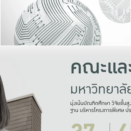
และความสุข
มองปัญหา
แก้ไขจากปั
และสร้างเครื
คณะและ
มหาวิทยาล
มุ่งเน้นบัณฑิตศึกษา วิจัยขั้น
ฐาน บริหารโครงการพิเศษ ปร