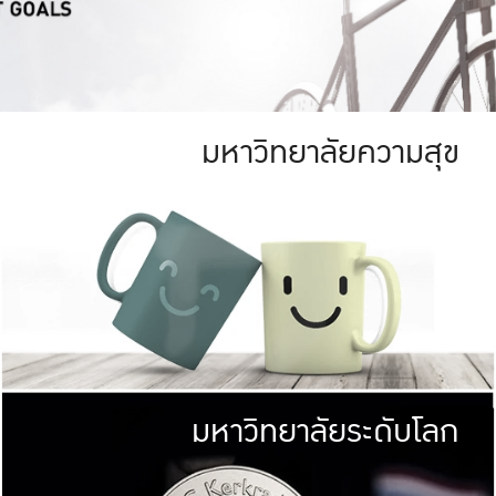
มหาวิทยาลัยความสุข
ย
สีเขียว
มหาวิทยาลัย
ก
สดใส หนาแน่น
ไม่ได้มีเป้าหมา
AN FOREST)
มหาวิทยาลัยชั้นนำทางด้านการว
ICULTURE)
แต่ KU มุ่งเน
าณ 1,400 ไร่
เพื่อสร้างคว
<< คลิก >>
ให้กับประชาชนใ
มหาวิทยาลัยระดับโลก
่อสังคม
มหาวิทยาลั
ามกินดีอยู่ดี
พร้อมที่จ