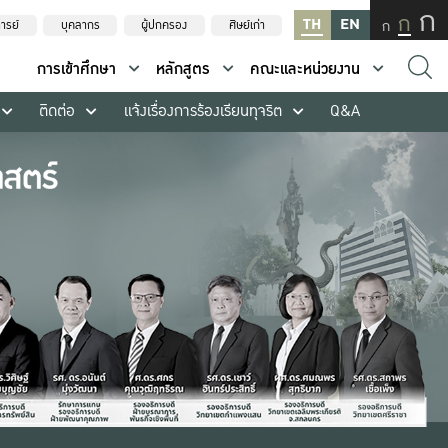
ก
ก
TH
EN
ก
ารย์
บุคลากร
ผู้ปกครอง
ศิษย์เก่า
การเข้าศึกษา
หลักสูตร
คณะและหน่วยงาน
ติดต่อ
แจ้งเรื่องการร้องเรียนทุจริต
Q&A