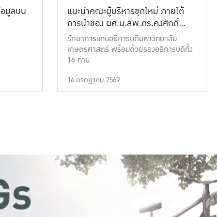
้อมูลบน
แนะนำคณะผู้บริหารชุดใหม่ ภายใต้
การนำของ ผศ.น.สพ.ดร.คงศักดิ์
เที่ยงธรรม
รักษาการแทนอธิการบดีมหาวิทยาลัย
เกษตรศาสตร์ พร้อมด้วยรองอธิการบดีทั้ง
16 ท่าน
14 กรกฎาคม 2569