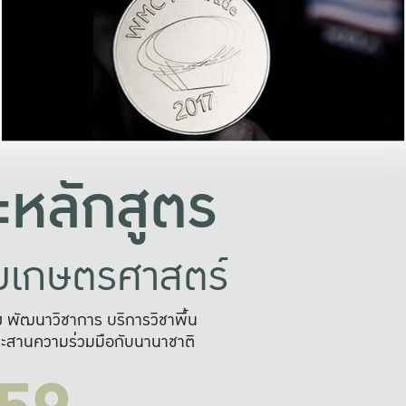
อย่างยั่งยืน
และผลักดันในการใช้ระบบส
ในภาพกว้าง
เพื่อการทำงานแบบ
ญหาจุดเล็กๆ
อข่ายขยายผล
สะดวก รวดเร
และนำไป
บริการด้าน AI อย
หลักสูตร
ัยเกษตรศาสตร์
สูง พัฒนาวิชาการ บริการวิชาพื้น
ะสานความร่วมมือกับนานาชาติ