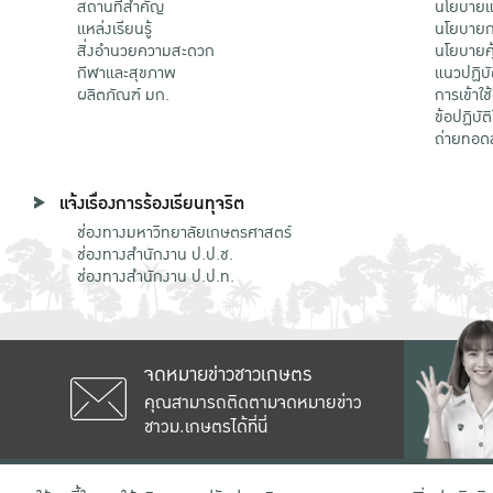
สถานที่สำคัญ
นโยบายแล
แหล่งเรียนรู้
นโยบายกา
สิ่งอำนวยความสะดวก
นโยบายคุ
กีฬาและสุขภาพ
แนวปฏิบั
ผลิตภัณฑ์ มก.
การเข้าใช
ข้อปฏิบั
ถ่ายทอด
แจ้งเรื่องการร้องเรียนทุจริต
ช่องทางมหาวิทยาลัยเกษตรศาสตร์
ช่องทางสำนักงาน ป.ป.ช.
ช่องทางสำนักงาน ป.ป.ท.
จดหมายข่าวชาวเกษตร
คุณสามารถติดตามจดหมายข่าว
ชาวม.เกษตรได้ที่นี่
เลขที่ 50 ถนนงามวงศ์วาน แขวงลาดยาว