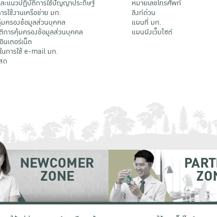
ะแนวปฏิบัติการใช้ปัญญาประดิษฐ์
หมายเลขโทรศัพท์
รใช้งานเครือข่าย มก.
ลิงก์ด่วน
้มครองข้อมูลส่วนบุคคล
แผนที่ มก.
ติการคุ้มครองข้อมูลส่วนบุคคล
แผนผังเว็บไซต์
้อินเตอร์เน็ต
ติในการใช้ e-mail มก.
สด
NEWCOMER
PART
ZONE
ZO
 เขตจตุจักร กรุงเทพฯ 10900
โทรศัพท์ +66 (0) 2942 8200-45