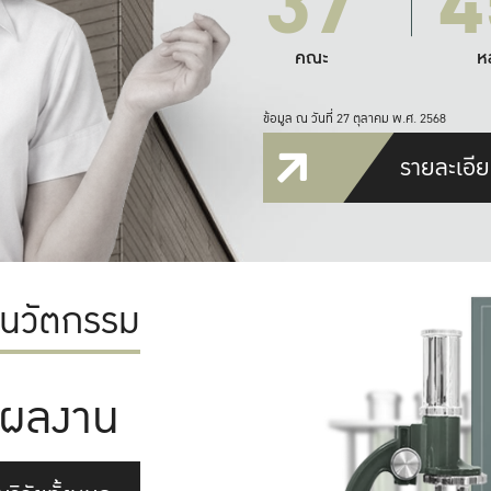
37
4
คณะ
ห
ข้อมูล ณ วันที่ 27 ตุลาคม พ.ศ. 2568
รายละเอีย
ะนวัตกรรม
ผลงาน