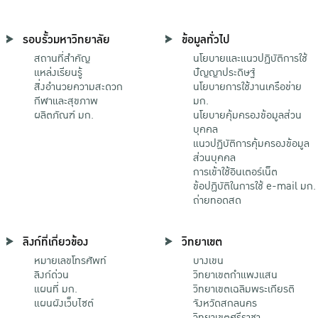
รอบรั้วมหาวิทยาลัย
ข้อมูลทั่วไป
สถานที่สำคัญ
นโยบายและแนวปฏิบัติการใช้
แหล่งเรียนรู้
ปัญญาประดิษฐ์
สิ่งอำนวยความสะดวก
นโยบายการใช้งานเครือข่าย
กีฬาและสุขภาพ
มก.
ผลิตภัณฑ์ มก.
นโยบายคุ้มครองข้อมูลส่วน
บุคคล
แนวปฏิบัติการคุ้มครองข้อมูล
ส่วนบุคคล
การเข้าใช้อินเตอร์เน็ต
ข้อปฏิบัติในการใช้ e-mail มก.
ถ่ายทอดสด
ลิงก์ที่เกี่ยวข้อง
วิทยาเขต
หมายเลขโทรศัพท์
บางเขน
ลิงก์ด่วน
วิทยาเขตกําแพงแสน
แผนที่ มก.
วิทยาเขตเฉลิมพระเกียรติ
แผนผังเว็บไซต์
จังหวัดสกลนคร
วิทยาเขตศรีราชา