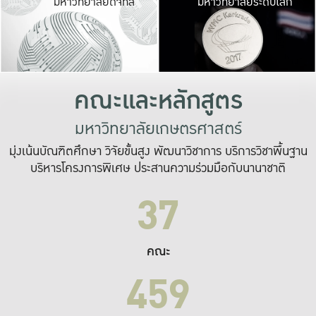
มหาวิทยาลัยดิจิทัล
มหาวิทยาลัยระดับโลก
เปลี่ยนแปลง และ
เพื่อทำงาน
ระบบสารสนเทศที่
คณะและหลักสูตร
มหาวิทยาลัยเกษตรศาสตร์
มุ่งเน้นบัณฑิตศึกษา วิจัยขั้นสูง พัฒนาวิชาการ บริการวิชาพื้นฐาน
บริหารโครงการพิเศษ ประสานความร่วมมือกับนานาชาติ
37
คณะ
459