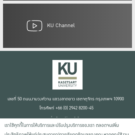
KU Channel
เลขที่ 50 ถนนงามวงศ์วาน แขวงลาดยาว เขตจตุจักร กรุงเทพฯ 10900
โทรศัพท์ +66 (0) 2942 8200-45
เงื่อนไขการใช้งานเว็บไซต์
เราใช้คุกกี้ในการให้บริการและปรับปรุงบริการของเรา ตลอดจนเพิ่ม
ข้อตกลงด้านสิทธิ์ใช้งาน
นโยบายความเป็นส่วนตัว
ประสิทธิภาพให้แก่ประสบการณ์การเรียกดูข้อมูลของคุณ หากคุณใช้งาน