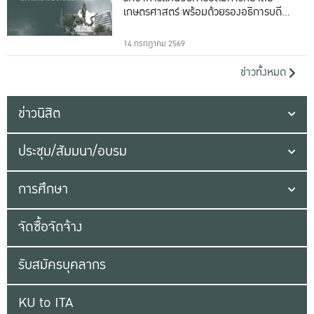
เกษตรศาสตร์ พร้อมด้วยรองอธิการบดีทั้ง
16 ท่าน
14 กรกฎาคม 2569
ข่าวทั้งหมด
ข่าวนิสิต
ประชุม/สัมมนา/อบรม
การศึกษา
จัดซื้อจัดจ้าง
รับสมัครบุคลากร
KU to ITA