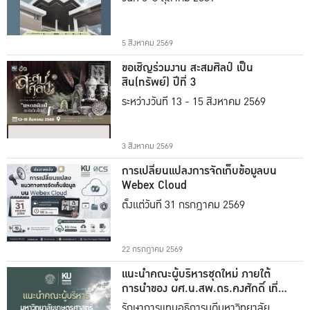
5 สิงหาคม 2569
ขอเชิญร่วมงาน สะสมศิลป์ เป็น
สิน(ทรัพย์) ปีที่ 3
ระหว่างวันที่ 13 - 15 สิงหาคม 2569
3 สิงหาคม 2569
การเปลี่ยนแปลงการจัดเก็บข้อมูลบน
Webex Cloud
ตั้งแต่วันที่ 31 กรกฎาคม 2569
22 กรกฎาคม 2569
แนะนำคณะผู้บริหารชุดใหม่ ภายใต้
การนำของ ผศ.น.สพ.ดร.คงศักดิ์ เที่ยง
ธรรม
รักษาการแทนอธิการบดีมหาวิทยาลัย