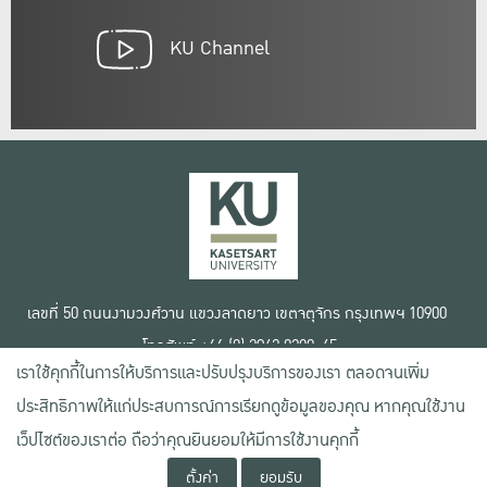
KU Channel
เลขที่ 50 ถนนงามวงศ์วาน แขวงลาดยาว เขตจตุจักร กรุงเทพฯ 10900
โทรศัพท์ +66 (0) 2942 8200-45
เราใช้คุกกี้ในการให้บริการและปรับปรุงบริการของเรา ตลอดจนเพิ่ม
เงื่อนไขการใช้งานเว็บไซต์
ประสิทธิภาพให้แก่ประสบการณ์การเรียกดูข้อมูลของคุณ หากคุณใช้งาน
ข้อตกลงด้านสิทธิ์ใช้งาน
นโยบายความเป็นส่วนตัว
เว็ปไซต์ของเราต่อ ถือว่าคุณยินยอมให้มีการใช้งานคุกกี้
สงวนลิขสิทธิ์ © 2020 มหาวิทยาลัยเกษตรศาสตร์
ตั้งค่า
ยอมรับ