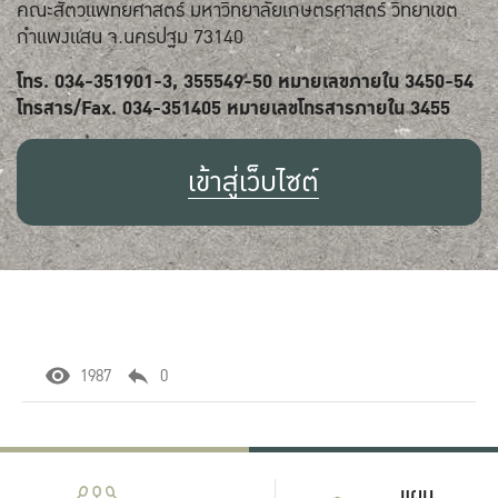
คณะสัตวแพทยศาสตร์ มหาวิทยาลัยเกษตรศาสตร์ วิทยาเขต
กำแพงแสน จ.นครปฐม 73140
โทร. 034-351901-3, 355549-50 หมายเลขภายใน 3450-54
โทรสาร/Fax. 034-351405 หมายเลขโทรสารภายใน 3455
เข้าสู่เว็บไซต์
1987
0
แผน