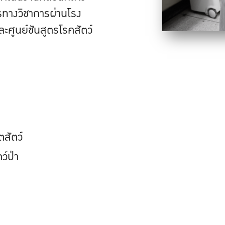
รทางวิชาการผ่านโรง
ะศูนย์ชันสูตรโรคสัตว์
สัตว์
ว์ป่า