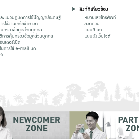
ลิงก์ที่เกี่ยวข้อง
ะแนวปฏิบัติการใช้ปัญญาประดิษฐ์
หมายเลขโทรศัพท์
รใช้งานเครือข่าย มก.
ลิงก์ด่วน
้มครองข้อมูลส่วนบุคคล
แผนที่ มก.
ติการคุ้มครองข้อมูลส่วนบุคคล
แผนผังเว็บไซต์
้อินเตอร์เน็ต
ติในการใช้ e-mail มก.
สด
NEWCOMER
PART
ZONE
ZO