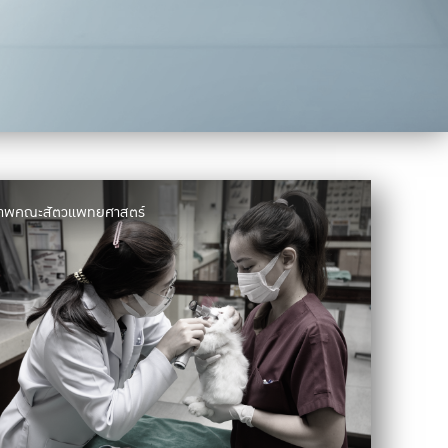
มภาพคณะสัตวแพทยศาสตร์