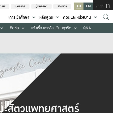
ก
ก
TH
EN
ก
ารย์
บุคลากร
ผู้ปกครอง
ศิษย์เก่า
การเข้าศึกษา
หลักสูตร
คณะและหน่วยงาน
ติดต่อ
แจ้งเรื่องการร้องเรียนทุจริต
Q&A
ะสัตวแพทยศาสตร์