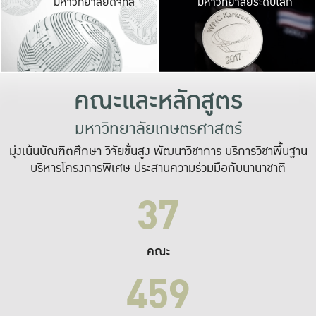
มหาวิทยาลัยดิจิทัล
มหาวิทยาลัยระดับโลก
เปลี่ยนแปลง และ
เพื่อทำงาน
ระบบสารสนเทศที่
คณะและหลักสูตร
มหาวิทยาลัยเกษตรศาสตร์
มุ่งเน้นบัณฑิตศึกษา วิจัยขั้นสูง พัฒนาวิชาการ บริการวิชาพื้นฐาน
บริหารโครงการพิเศษ ประสานความร่วมมือกับนานาชาติ
37
คณะ
459