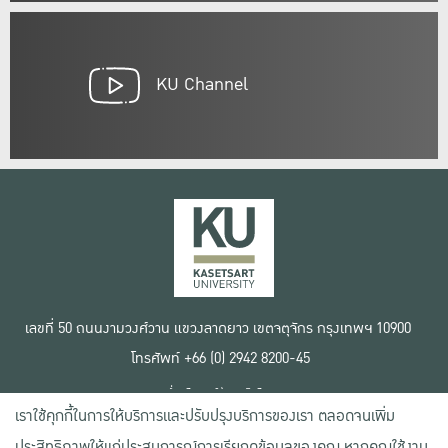
KU Channel
เลขที่ 50 ถนนงามวงศ์วาน แขวงลาดยาว เขตจตุจักร กรุงเทพฯ 10900
โทรศัพท์ +66 (0) 2942 8200-45
เงื่อนไขการใช้งานเว็บไซต์
เราใช้คุกกี้ในการให้บริการและปรับปรุงบริการของเรา ตลอดจนเพิ่ม
ข้อตกลงด้านสิทธิ์ใช้งาน
นโยบายความเป็นส่วนตัว
ประสิทธิภาพให้แก่ประสบการณ์การเรียกดูข้อมูลของคุณ หากคุณใช้งาน