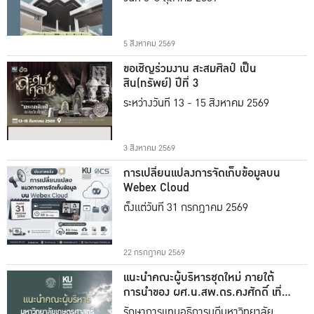
5 สิงหาคม 2569
ขอเชิญร่วมงาน สะสมศิลป์ เป็น
สิน(ทรัพย์) ปีที่ 3
ระหว่างวันที่ 13 - 15 สิงหาคม 2569
3 สิงหาคม 2569
การเปลี่ยนแปลงการจัดเก็บข้อมูลบน
Webex Cloud
ตั้งแต่วันที่ 31 กรกฎาคม 2569
22 กรกฎาคม 2569
แนะนำคณะผู้บริหารชุดใหม่ ภายใต้
การนำของ ผศ.น.สพ.ดร.คงศักดิ์ เที่ยง
ธรรม
รักษาการแทนอธิการบดีมหาวิทยาลัย