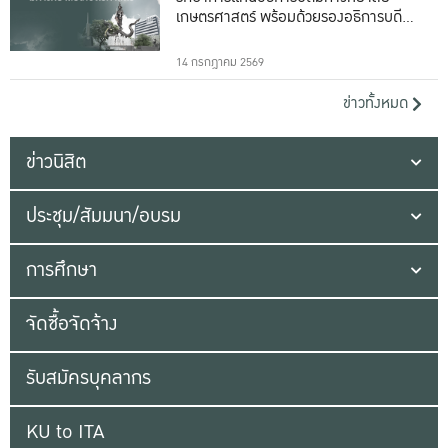
เกษตรศาสตร์ พร้อมด้วยรองอธิการบดีทั้ง
16 ท่าน
14 กรกฎาคม 2569
ข่าวทั้งหมด
ข่าวนิสิต
ประชุม/สัมมนา/อบรม
การศึกษา
จัดซื้อจัดจ้าง
รับสมัครบุคลากร
KU to ITA