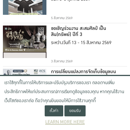
5 สิงหาคม 2569
ขอเชิญร่วมงาน สะสมศิลป์ เป็น
สิน(ทรัพย์) ปีที่ 3
ระหว่างวันที่ 13 - 15 สิงหาคม 2569
3 สิงหาคม 2569
การเปลี่ยนแปลงการจัดเก็บข้อมูลบน
Webex Cloud
เราใช้คุกกี้ในการให้บริการและปรับปรุงบริการของเรา ตลอดจนเพิ่ม
ตั้งแต่วันที่ 31 กรกฎาคม 2569
ประสิทธิภาพให้แก่ประสบการณ์การเรียกดูข้อมูลของคุณ หากคุณใช้งาน
เว็ปไซต์ของเราต่อ ถือว่าคุณยินยอมให้มีการใช้งานคุกกี้
22 กรกฎาคม 2569
ตั้งค่า
ยอมรับ
แนะนำคณะผู้บริหารชุดใหม่ ภายใต้
การนำของ ผศ.น.สพ.ดร.คงศักดิ์ เที่ยง
LEARN MORE HERE
ธรรม
รักษาการแทนอธิการบดีมหาวิทยาลัย