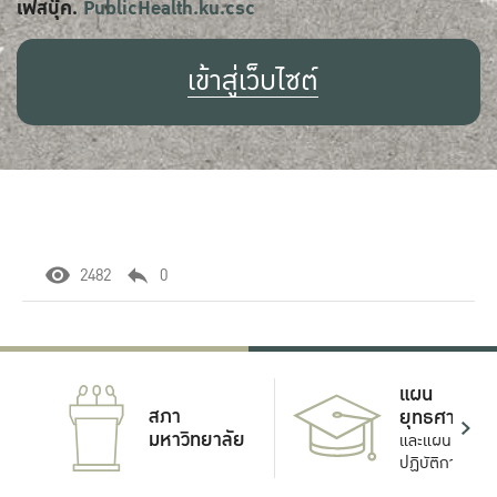
เฟสบุ๊ค.
PublicHealth.ku.csc
เข้าสู่เว็บไซต์
2482
0
แผน
สภา
ยุทธศาสตร์
มหาวิทยาลัย
และแผน
ปฏิบัติการ