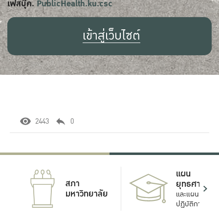
เฟสบุ๊ค.
PublicHealth.ku.csc
เข้าสู่เว็บไซต์
2443
0
แผน
สภา
ยุทธศาสตร์
มหาวิทยาลัย
และแผน
ปฏิบัติการ