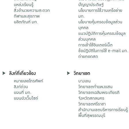
แหล่งเรียนรู้
ปัญญาประดิษฐ์
สิ่งอำนวยความสะดวก
นโยบายการใช้งานเครือข่าย
กีฬาและสุขภาพ
มก.
ผลิตภัณฑ์ มก.
นโยบายคุ้มครองข้อมูลส่วน
บุคคล
แนวปฏิบัติการคุ้มครองข้อมูล
ส่วนบุคคล
การเข้าใช้อินเตอร์เน็ต
ข้อปฏิบัติในการใช้ e-mail มก.
ถ่ายทอดสด
ลิงก์ที่เกี่ยวข้อง
วิทยาเขต
หมายเลขโทรศัพท์
บางเขน
ลิงก์ด่วน
วิทยาเขตกําแพงแสน
แผนที่ มก.
วิทยาเขตเฉลิมพระเกียรติ
แผนผังเว็บไซต์
จังหวัดสกลนคร
วิทยาเขตศรีราชา
สำนักงานเขตบริหารการเรียนรู้
พื้นที่สุพรรณบุรี