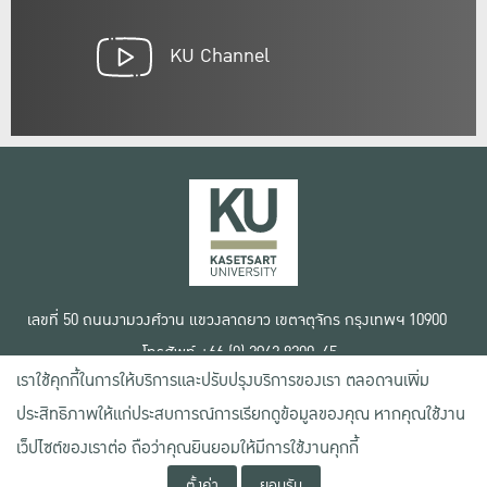
KU Channel
เลขที่ 50 ถนนงามวงศ์วาน แขวงลาดยาว เขตจตุจักร กรุงเทพฯ 10900
โทรศัพท์ +66 (0) 2942 8200-45
เราใช้คุกกี้ในการให้บริการและปรับปรุงบริการของเรา ตลอดจนเพิ่ม
เงื่อนไขการใช้งานเว็บไซต์
ประสิทธิภาพให้แก่ประสบการณ์การเรียกดูข้อมูลของคุณ หากคุณใช้งาน
ข้อตกลงด้านสิทธิ์ใช้งาน
นโยบายความเป็นส่วนตัว
เว็ปไซต์ของเราต่อ ถือว่าคุณยินยอมให้มีการใช้งานคุกกี้
สงวนลิขสิทธิ์ © 2020 มหาวิทยาลัยเกษตรศาสตร์
ตั้งค่า
ยอมรับ