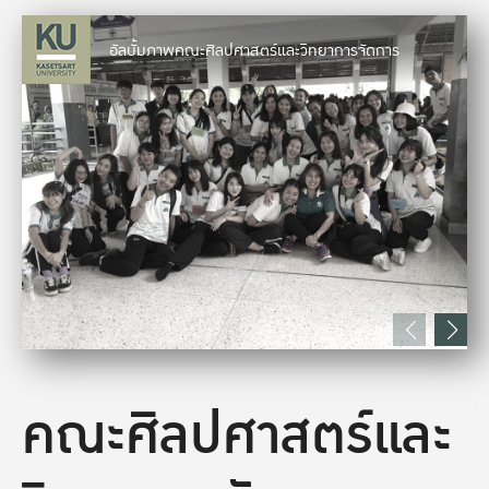
อัลบั้มภาพคณะศิลปศาสตร์และวิทยาการจัดการ
คณะศิลปศาสตร์และ