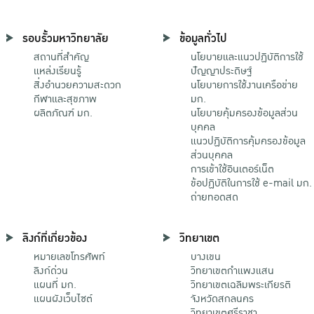
รอบรั้วมหาวิทยาลัย
ข้อมูลทั่วไป
สถานที่สำคัญ
นโยบายและแนวปฏิบัติการใช้
แหล่งเรียนรู้
ปัญญาประดิษฐ์
สิ่งอำนวยความสะดวก
นโยบายการใช้งานเครือข่าย
กีฬาและสุขภาพ
มก.
ผลิตภัณฑ์ มก.
นโยบายคุ้มครองข้อมูลส่วน
บุคคล
แนวปฏิบัติการคุ้มครองข้อมูล
ส่วนบุคคล
การเข้าใช้อินเตอร์เน็ต
ข้อปฏิบัติในการใช้ e-mail มก.
ถ่ายทอดสด
ลิงก์ที่เกี่ยวข้อง
วิทยาเขต
หมายเลขโทรศัพท์
บางเขน
ลิงก์ด่วน
วิทยาเขตกําแพงแสน
แผนที่ มก.
วิทยาเขตเฉลิมพระเกียรติ
แผนผังเว็บไซต์
จังหวัดสกลนคร
วิทยาเขตศรีราชา