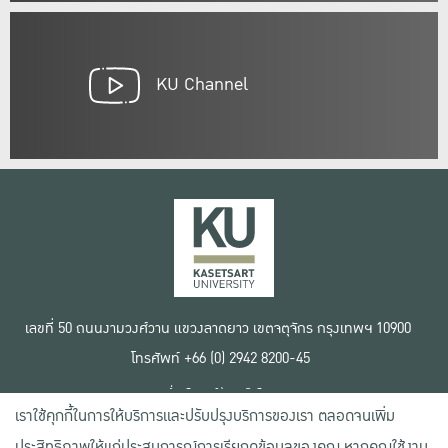
KU Channel
เลขที่ 50 ถนนงามวงศ์วาน แขวงลาดยาว เขตจตุจักร กรุงเทพฯ 10900
โทรศัพท์ +66 (0) 2942 8200-45
เงื่อนไขการใช้งานเว็บไซต์
เราใช้คุกกี้ในการให้บริการและปรับปรุงบริการของเรา ตลอดจนเพิ่ม
ข้อตกลงด้านสิทธิ์ใช้งาน
นโยบายความเป็นส่วนตัว
ประสิทธิภาพให้แก่ประสบการณ์การเรียกดูข้อมูลของคุณ หากคุณใช้งาน