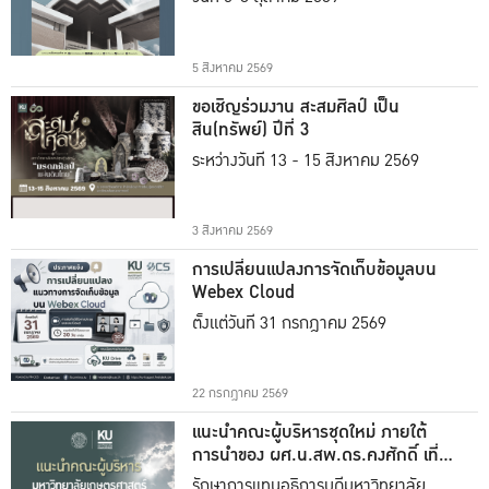
5 สิงหาคม 2569
ขอเชิญร่วมงาน สะสมศิลป์ เป็น
สิน(ทรัพย์) ปีที่ 3
ระหว่างวันที่ 13 - 15 สิงหาคม 2569
3 สิงหาคม 2569
การเปลี่ยนแปลงการจัดเก็บข้อมูลบน
Webex Cloud
ตั้งแต่วันที่ 31 กรกฎาคม 2569
22 กรกฎาคม 2569
แนะนำคณะผู้บริหารชุดใหม่ ภายใต้
การนำของ ผศ.น.สพ.ดร.คงศักดิ์ เที่ยง
ธรรม
รักษาการแทนอธิการบดีมหาวิทยาลัย