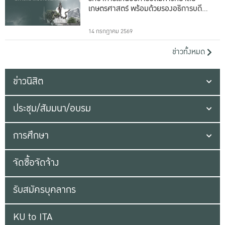
เกษตรศาสตร์ พร้อมด้วยรองอธิการบดีทั้ง
16 ท่าน
14 กรกฎาคม 2569
ข่าวทั้งหมด
ข่าวนิสิต
ประชุม/สัมมนา/อบรม
การศึกษา
จัดซื้อจัดจ้าง
รับสมัครบุคลากร
KU to ITA