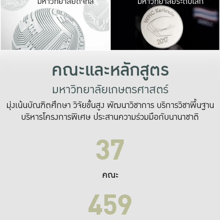
มหาวิทยาลัยดิจิทัล
มหาวิทยาลัยระดับโลก
เปลี่ยนแปลง และ
เพื่อทำงาน
ระบบสารสนเทศที่
คณะและหลักสูตร
มหาวิทยาลัยเกษตรศาสตร์
มุ่งเน้นบัณฑิตศึกษา วิจัยขั้นสูง พัฒนาวิชาการ บริการวิชาพื้นฐาน
บริหารโครงการพิเศษ ประสานความร่วมมือกับนานาชาติ
37
คณะ
459