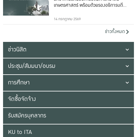
เกษตรศาสตร์ พร้อมด้วยรองอธิการบดีทั้ง
16 ท่าน
14 กรกฎาคม 2569
ข่าวทั้งหมด
ข่าวนิสิต
ประชุม/สัมมนา/อบรม
การศึกษา
จัดซื้อจัดจ้าง
รับสมัครบุคลากร
KU to ITA