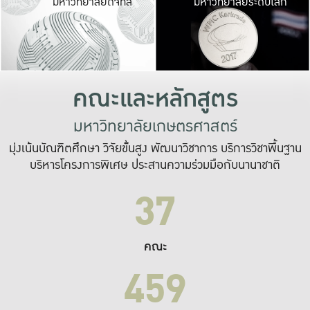
มหาวิทยาลัยดิจิทัล
มหาวิทยาลัยระดับโลก
เปลี่ยนแปลง และ
เพื่อทำงาน
ระบบสารสนเทศที่
คณะและหลักสูตร
มหาวิทยาลัยเกษตรศาสตร์
มุ่งเน้นบัณฑิตศึกษา วิจัยขั้นสูง พัฒนาวิชาการ บริการวิชาพื้นฐาน
บริหารโครงการพิเศษ ประสานความร่วมมือกับนานาชาติ
37
คณะ
459