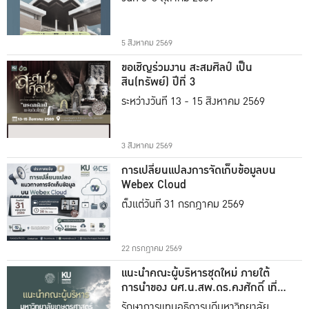
5 สิงหาคม 2569
ขอเชิญร่วมงาน สะสมศิลป์ เป็น
สิน(ทรัพย์) ปีที่ 3
ระหว่างวันที่ 13 - 15 สิงหาคม 2569
3 สิงหาคม 2569
การเปลี่ยนแปลงการจัดเก็บข้อมูลบน
Webex Cloud
ตั้งแต่วันที่ 31 กรกฎาคม 2569
22 กรกฎาคม 2569
แนะนำคณะผู้บริหารชุดใหม่ ภายใต้
การนำของ ผศ.น.สพ.ดร.คงศักดิ์ เที่ยง
ธรรม
รักษาการแทนอธิการบดีมหาวิทยาลัย