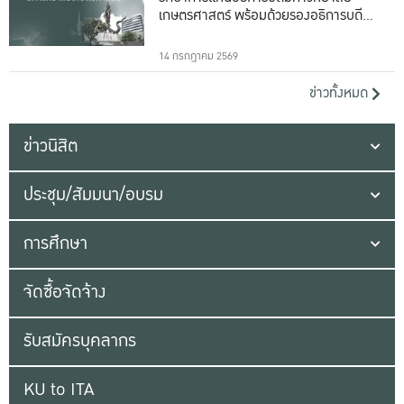
เกษตรศาสตร์ พร้อมด้วยรองอธิการบดีทั้ง
16 ท่าน
14 กรกฎาคม 2569
ข่าวทั้งหมด
ข่าวนิสิต
ประชุม/สัมมนา/อบรม
การศึกษา
จัดซื้อจัดจ้าง
รับสมัครบุคลากร
KU to ITA