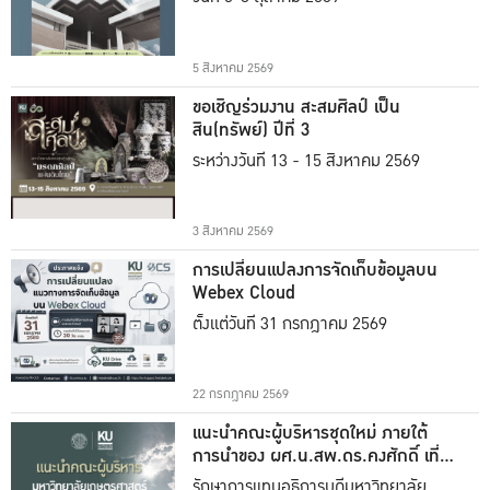
5 สิงหาคม 2569
ขอเชิญร่วมงาน สะสมศิลป์ เป็น
สิน(ทรัพย์) ปีที่ 3
ระหว่างวันที่ 13 - 15 สิงหาคม 2569
3 สิงหาคม 2569
การเปลี่ยนแปลงการจัดเก็บข้อมูลบน
Webex Cloud
ตั้งแต่วันที่ 31 กรกฎาคม 2569
22 กรกฎาคม 2569
แนะนำคณะผู้บริหารชุดใหม่ ภายใต้
การนำของ ผศ.น.สพ.ดร.คงศักดิ์ เที่ยง
ธรรม
รักษาการแทนอธิการบดีมหาวิทยาลัย