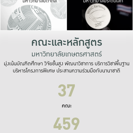
มหาวิทยาลัยดิจิทัล
มหาวิทยาลัยระดับโลก
เปลี่ยนแปลง และ
เพื่อทำงาน
ระบบสารสนเทศที่
คณะและหลักสูตร
มหาวิทยาลัยเกษตรศาสตร์
มุ่งเน้นบัณฑิตศึกษา วิจัยขั้นสูง พัฒนาวิชาการ บริการวิชาพื้นฐาน
บริหารโครงการพิเศษ ประสานความร่วมมือกับนานาชาติ
37
คณะ
459