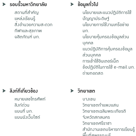
รอบรั้วมหาวิทยาลัย
ข้อมูลทั่วไป
สถานที่สำคัญ
นโยบายและแนวปฏิบัติการใช้
แหล่งเรียนรู้
ปัญญาประดิษฐ์
สิ่งอำนวยความสะดวก
นโยบายการใช้งานเครือข่าย
กีฬาและสุขภาพ
มก.
ผลิตภัณฑ์ มก.
นโยบายคุ้มครองข้อมูลส่วน
บุคคล
แนวปฏิบัติการคุ้มครองข้อมูล
ส่วนบุคคล
การเข้าใช้อินเตอร์เน็ต
ข้อปฏิบัติในการใช้ e-mail มก.
ถ่ายทอดสด
ลิงก์ที่เกี่ยวข้อง
วิทยาเขต
หมายเลขโทรศัพท์
บางเขน
ลิงก์ด่วน
วิทยาเขตกําแพงแสน
แผนที่ มก.
วิทยาเขตเฉลิมพระเกียรติ
แผนผังเว็บไซต์
จังหวัดสกลนคร
วิทยาเขตศรีราชา
สำนักงานเขตบริหารการเรียนรู้
พื้นที่สุพรรณบุรี