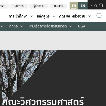
ก
ก
TH
EN
ก
ารย์
บุคลากร
ผู้ปกครอง
ศิษย์เก่า
การเข้าศึกษา
หลักสูตร
คณะและหน่วยงาน
ติดต่อ
แจ้งเรื่องการร้องเรียนทุจริต
Q&A
คณะวิศวกรรมศาสตร์