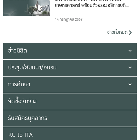
เกษตรศาสตร์ พร้อมด้วยรองอธิการบดีทั้ง
16 ท่าน
14 กรกฎาคม 2569
ข่าวทั้งหมด
ข่าวนิสิต
ประชุม/สัมมนา/อบรม
การศึกษา
จัดซื้อจัดจ้าง
รับสมัครบุคลากร
KU to ITA