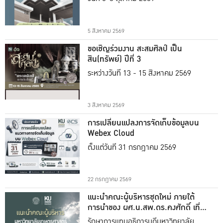
5 สิงหาคม 2569
ขอเชิญร่วมงาน สะสมศิลป์ เป็น
สิน(ทรัพย์) ปีที่ 3
ระหว่างวันที่ 13 - 15 สิงหาคม 2569
3 สิงหาคม 2569
การเปลี่ยนแปลงการจัดเก็บข้อมูลบน
Webex Cloud
ตั้งแต่วันที่ 31 กรกฎาคม 2569
22 กรกฎาคม 2569
แนะนำคณะผู้บริหารชุดใหม่ ภายใต้
การนำของ ผศ.น.สพ.ดร.คงศักดิ์ เที่ยง
ธรรม
รักษาการแทนอธิการบดีมหาวิทยาลัย