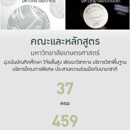
มหาวิทยาลัยดิจิทัล
มหาวิทยาลัยระดับโลก
เปลี่ยนแปลง และ
เพื่อทำงาน
ระบบสารสนเทศที่
คณะและหลักสูตร
มหาวิทยาลัยเกษตรศาสตร์
มุ่งเน้นบัณฑิตศึกษา วิจัยขั้นสูง พัฒนาวิชาการ บริการวิชาพื้นฐาน
บริหารโครงการพิเศษ ประสานความร่วมมือกับนานาชาติ
37
คณะ
459