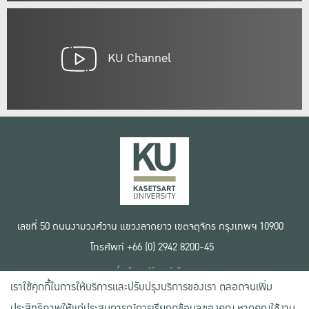
KU Channel
เลขที่ 50 ถนนงามวงศ์วาน แขวงลาดยาว เขตจตุจักร กรุงเทพฯ 10900
โทรศัพท์ +66 (0) 2942 8200-45
เงื่อนไขการใช้งานเว็บไซต์
เราใช้คุกกี้ในการให้บริการและปรับปรุงบริการของเรา ตลอดจนเพิ่ม
ข้อตกลงด้านสิทธิ์ใช้งาน
นโยบายความเป็นส่วนตัว
ประสิทธิภาพให้แก่ประสบการณ์การเรียกดูข้อมูลของคุณ หากคุณใช้งาน