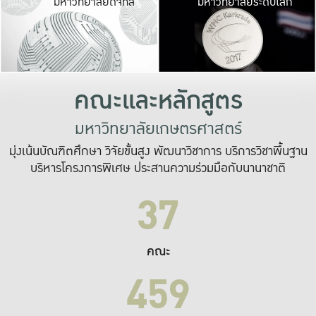
มหาวิทยาลัยดิจิทัล
มหาวิทยาลัยระดับโลก
เปลี่ยนแปลง และ
เพื่อทำงาน
ระบบสารสนเทศที่
คณะและหลักสูตร
มหาวิทยาลัยเกษตรศาสตร์
มุ่งเน้นบัณฑิตศึกษา วิจัยขั้นสูง พัฒนาวิชาการ บริการวิชาพื้นฐาน
บริหารโครงการพิเศษ ประสานความร่วมมือกับนานาชาติ
37
คณะ
459