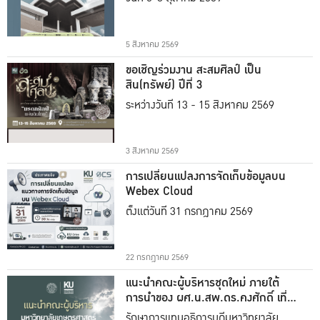
5 สิงหาคม 2569
ขอเชิญร่วมงาน สะสมศิลป์ เป็น
สิน(ทรัพย์) ปีที่ 3
ระหว่างวันที่ 13 - 15 สิงหาคม 2569
3 สิงหาคม 2569
การเปลี่ยนแปลงการจัดเก็บข้อมูลบน
Webex Cloud
ตั้งแต่วันที่ 31 กรกฎาคม 2569
22 กรกฎาคม 2569
แนะนำคณะผู้บริหารชุดใหม่ ภายใต้
การนำของ ผศ.น.สพ.ดร.คงศักดิ์ เที่ยง
ธรรม
รักษาการแทนอธิการบดีมหาวิทยาลัย