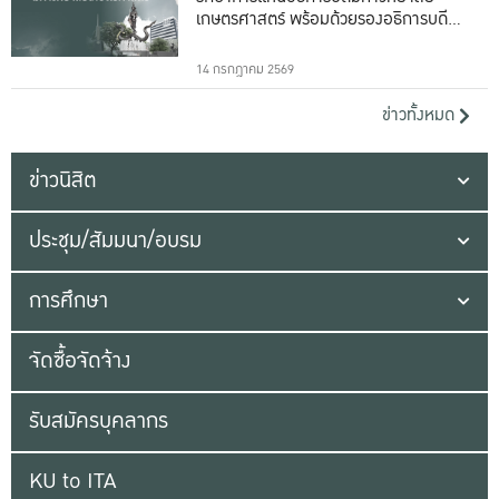
เกษตรศาสตร์ พร้อมด้วยรองอธิการบดีทั้ง
16 ท่าน
14 กรกฎาคม 2569
ข่าวทั้งหมด
ข่าวนิสิต
ประชุม/สัมมนา/อบรม
การศึกษา
จัดซื้อจัดจ้าง
รับสมัครบุคลากร
KU to ITA