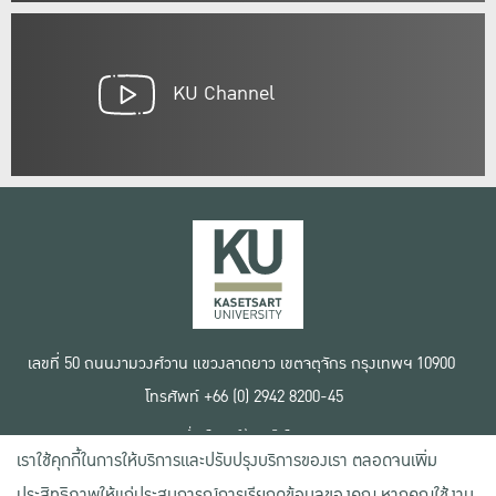
KU Channel
เลขที่ 50 ถนนงามวงศ์วาน แขวงลาดยาว เขตจตุจักร กรุงเทพฯ 10900
โทรศัพท์ +66 (0) 2942 8200-45
เงื่อนไขการใช้งานเว็บไซต์
เราใช้คุกกี้ในการให้บริการและปรับปรุงบริการของเรา ตลอดจนเพิ่ม
ข้อตกลงด้านสิทธิ์ใช้งาน
นโยบายความเป็นส่วนตัว
ประสิทธิภาพให้แก่ประสบการณ์การเรียกดูข้อมูลของคุณ หากคุณใช้งาน