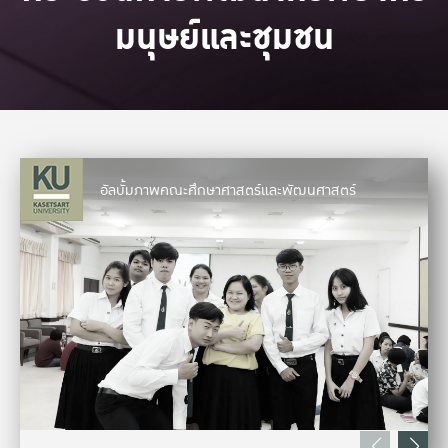
มนุษย์และชุมชน
อัลบั้มภาพคณะศึกษาศาสตร์และพัฒนศาสตร์