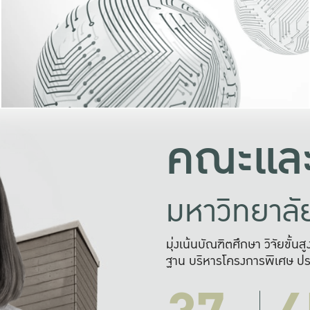
และความสุข
มองปัญหา
แก้ไขจากปั
และสร้างเครื
คณะและ
มหาวิทยาล
มุ่งเน้นบัณฑิตศึกษา วิจัยขั้น
ฐาน บริหารโครงการพิเศษ ปร