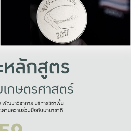
อย่างยั่งยืน
และผลักดันในการใช้ระบบส
ในภาพกว้าง
เพื่อการทำงานแบบ
ญหาจุดเล็กๆ
อข่ายขยายผล
สะดวก รวดเร
และนำไป
บริการด้าน AI อย
หลักสูตร
ัยเกษตรศาสตร์
สูง พัฒนาวิชาการ บริการวิชาพื้น
ะสานความร่วมมือกับนานาชาติ