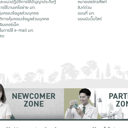
ะแนวปฏิบัติการใช้ปัญญาประดิษฐ์
หมายเลขโทรศัพท์
รใช้งานเครือข่าย มก.
ลิงก์ด่วน
้มครองข้อมูลส่วนบุคคล
แผนที่ มก.
ติการคุ้มครองข้อมูลส่วนบุคคล
แผนผังเว็บไซต์
้อินเตอร์เน็ต
ติในการใช้ e-mail มก.
สด
NEWCOMER
PART
ZONE
ZO
 เขตจตุจักร กรุงเทพฯ 10900
โทรศัพท์ +66 (0) 2942 8200-45