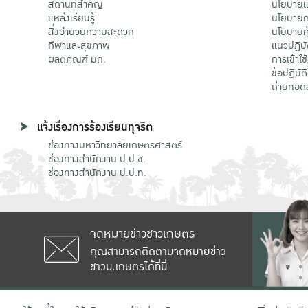
สถานที่สำคัญ
นโยบายแล
แหล่งเรียนรู้
นโยบายกา
สิ่งอำนวยความสะดวก
นโยบายคุ
กีฬาและสุขภาพ
แนวปฏิบั
ผลิตภัณฑ์ มก.
การเข้าใช
ข้อปฏิบั
ถ่ายทอด
แจ้งเรื่องการร้องเรียนทุจริต
ช่องทางมหาวิทยาลัยเกษตรศาสตร์
ช่องทางสำนักงาน ป.ป.ช.
ช่องทางสำนักงาน ป.ป.ท.
จดหมายข่าวชาวเกษตร
คุณสามารถติดตามจดหมายข่าว
ชาวม.เกษตรได้ที่นี่
เลขที่ 50 ถนนงามวงศ์วาน แขวงลาดยาว