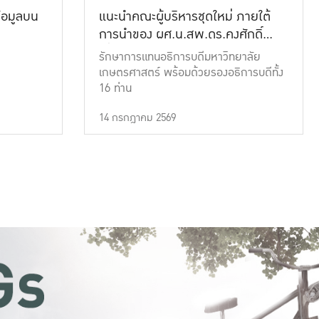
้อมูลบน
แนะนำคณะผู้บริหารชุดใหม่ ภายใต้
การนำของ ผศ.น.สพ.ดร.คงศักดิ์
เที่ยงธรรม
รักษาการแทนอธิการบดีมหาวิทยาลัย
เกษตรศาสตร์ พร้อมด้วยรองอธิการบดีทั้ง
16 ท่าน
14 กรกฎาคม 2569