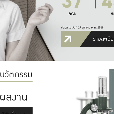
37
4
คณะ
ห
ข้อมูล ณ วันที่ 27 ตุลาคม พ.ศ. 2568
รายละเอีย
ะนวัตกรรม
ผลงาน