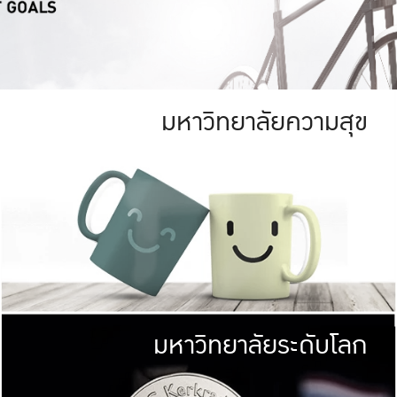
มหาวิทยาลัยความสุข
ย
สีเขียว
มหาวิทยาลัย
ก
สดใส หนาแน่น
ไม่ได้มีเป้าหมา
AN FOREST)
มหาวิทยาลัยชั้นนำทางด้านการว
ICULTURE)
แต่ KU มุ่งเน
าณ 1,400 ไร่
เพื่อสร้างคว
<< คลิก >>
ให้กับประชาชนใ
มหาวิทยาลัยระดับโลก
่อสังคม
มหาวิทยาลั
ามกินดีอยู่ดี
พร้อมที่จ