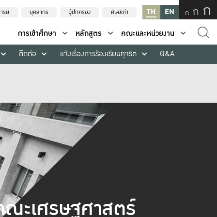
ก
ก
TH
EN
ก
ารย์
บุคลากร
ผู้ปกครอง
ศิษย์เก่า
การเข้าศึกษา
หลักสูตร
คณะและหน่วยงาน
ติดต่อ
แจ้งเรื่องการร้องเรียนทุจริต
Q&A
คณะเศรษฐศาสตร์