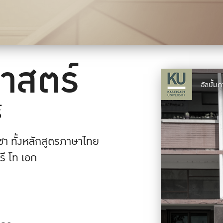
าสตร์
อัลบั้
์
า ทั้งหลักสูตรภาษาไทย
ี โท เอก