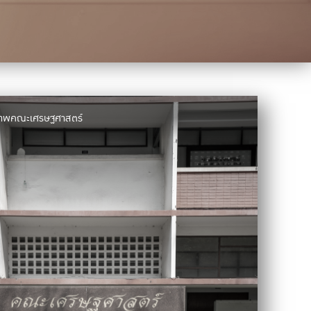
มภาพคณะเศรษฐศาสตร์