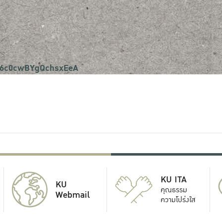
fz6c0cwBYgQchsxEeA
KU ITA
KU
คุณธรรม
Webmail
ความโปร่งใส