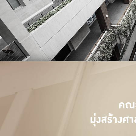
คณะ
มุ่งสร้างศา