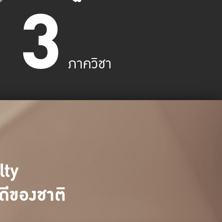
3
ภาควิชา
lty
่ดีของชาติ