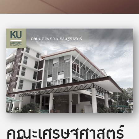
อัลบั้มภาพคณะเศรษฐศาสตร์
คณะเศรษฐศาสตร์