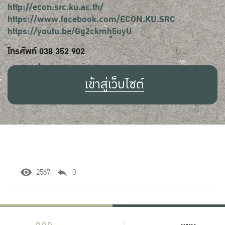
http://econ.src.ku.ac.th/
https://www.facebook.com/ECON.KU.SRC
https://youtu.be/Gg2ckmh5uyU
โทรศัพท์ 038 352 902
เข้าสู่เว็บไซต์
2567
0