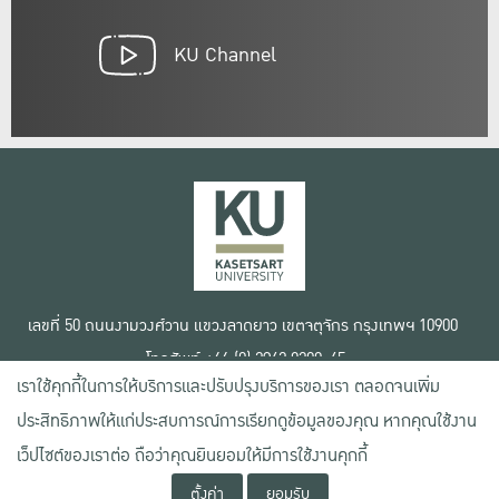
KU Channel
เลขที่ 50 ถนนงามวงศ์วาน แขวงลาดยาว เขตจตุจักร กรุงเทพฯ 10900
โทรศัพท์ +66 (0) 2942 8200-45
เราใช้คุกกี้ในการให้บริการและปรับปรุงบริการของเรา ตลอดจนเพิ่ม
เงื่อนไขการใช้งานเว็บไซต์
ประสิทธิภาพให้แก่ประสบการณ์การเรียกดูข้อมูลของคุณ หากคุณใช้งาน
ข้อตกลงด้านสิทธิ์ใช้งาน
เว็ปไซต์ของเราต่อ ถือว่าคุณยินยอมให้มีการใช้งานคุกกี้
นโยบายความเป็นส่วนตัว
สงวนลิขสิทธิ์ © 2020 มหาวิทยาลัยเกษตรศาสตร์
ตั้งค่า
ยอมรับ